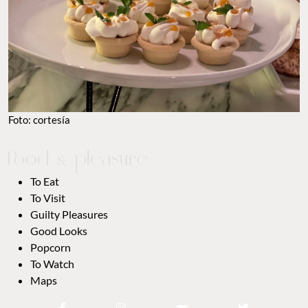
Foto: cortesía
To Eat
To Visit
Guilty Pleasures
Good Looks
Popcorn
To Watch
Maps