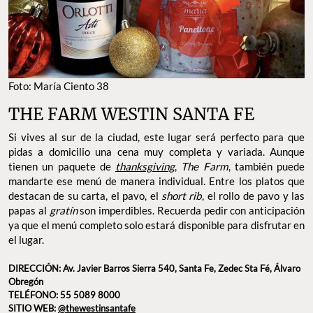
Foto: María Ciento 38
THE FARM WESTIN SANTA FE
Si vives al sur de la ciudad, este lugar será perfecto para que
pidas a domicilio una cena muy completa y variada. Aunque
tienen un paquete de
thanksgiving
,
The Farm
, también puede
mandarte ese menú de manera individual. Entre los platos que
destacan de su carta, el pavo, el
short rib
, el rollo de pavo y las
papas al
gratín
son imperdibles. Recuerda pedir con anticipación
ya que el menú completo solo estará disponible para disfrutar en
el lugar.
DIRECCIÓN: Av. Javier Barros Sierra 540, Santa Fe, Zedec Sta Fé, Álvaro
Obregón
TELÉFONO: 55 5089 8000
SITIO WEB:
@thewestinsantafe