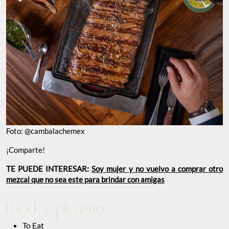
Foto: @cambalachemex
¡Comparte!
TE PUEDE INTERESAR:
Soy mujer y no vuelvo a comprar otro
mezcal que no sea este para brindar con amigas
To Eat