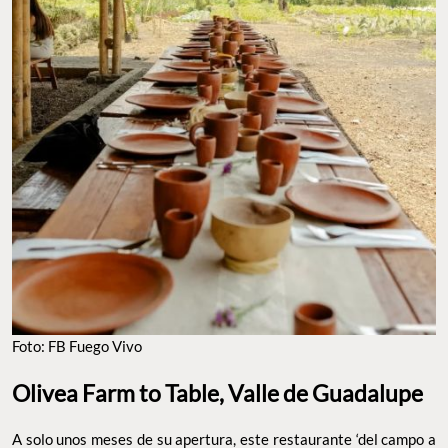
FOTO: FB FUEGO VIVO
Olivea Farm to Table, Valle de Guadalupe
A solo unos meses de su apertura, este restaurante ‘del campo a
la mesa’ en el Valle de Guadalupe logró ganarse un espacio en la
prestigiosa
. Ubicado dentro de
Guía Michelin
MYA Hotel
, este rincón se basa en la filosofía de que debemos
Boutique
. Con esto en mente,
reconectar con la tierra que nos alimenta
las mesas se ubican directamente al centro del huerto, y la
dinámica consiste en
acompañar cada plato con una muestra
, los cuales se presentan
de los ingredientes que lo conforman
crudos en la mesa para que los conozcas antes de comerlos. En
Olivea, l
, y el
os vegetales son los verdaderos protagonistas
menú —a cargo del chef Rafael Magaña— cambia cada mes para
asegurar la frescura y la temporalidad de los insumos.