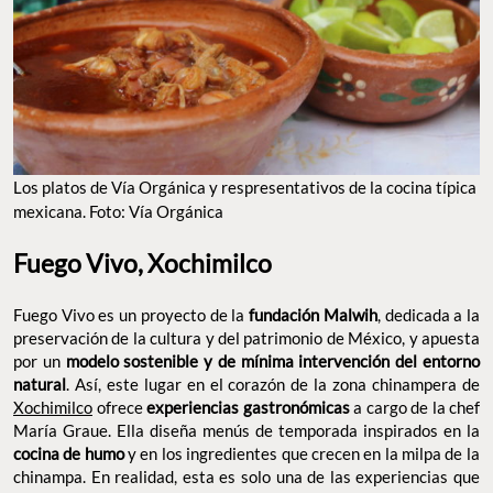
FOTO: VÍA ORGÁNICA
Fuego Vivo, Xochimilco
Fuego Vivo es un proyecto de la
, dedicada a
fundación Malwih
la preservación de la cultura y del patrimonio de México, y
apuesta por un
modelo sostenible y de mínima intervención
. Así, este lugar en el corazón de la zona
del entorno natural
chinampera de
Xochimilco
ofrece
experiencias gastronómicas
a cargo de la chef María Graue. Ella diseña menús de temporada
inspirados en la
y en los ingredientes que
cocina de humo
crecen en la milpa de la chinampa. En realidad, esta es solo una
de las experiencias que puedes vivir en la chinampa, pues
también organizan recorridos para aprender sobre
, e
herbolaria
incluso cuentan con un
.
temazcal
Sitio Web:
malwih.mx |chinampafuegovivo
Lee la nota completa de
Fuego Vivo
.