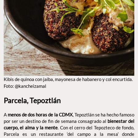
KIBIS DE QUINOA CON JAIBA, MAYONESA DE HABANERO Y COL ENCURTIDA. FOTO:
@KANCHEIZAMAL
Parcela, Tepoztlán
A
, Tepoztlán se ha hecho
menos de dos horas de la CDMX
famoso por ser un destino de fin de semana consagrado al
. Con el cerro del
bienestar del cuerpo, el alma y la mente
Tepozteco de fondo, Parcela es un restaurante ‘del campo a la
mesa’ donde literalmente comerás rodeado de todos los
ingredientes que conforman tu plato. El proyecto está diseñado
para ser un circuito completo comprometido con la