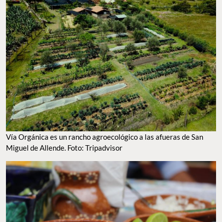
VÍA ORGÁNICA ES UN RANCHO AGROECOLÓGICO A LAS AFUERAS DE SAN MIGUEL DE
ALLENDE. FOTO: TRIPADVISOR
LOS PLATOS DE VÍA ORGÁNICA Y RESPRESENTATIVOS DE LA COCINA TÍPICA MEXICANA.