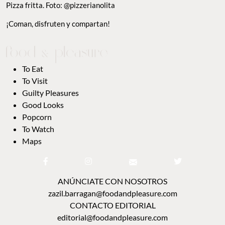
Pizza fritta. Foto: @pizzerianolita
¡Coman, disfruten y compartan!
To Eat
To Visit
Guilty Pleasures
Good Looks
Popcorn
To Watch
Maps
ANÚNCIATE CON NOSOTROS
zazil.barragan@foodandpleasure.com
CONTACTO EDITORIAL
editorial@foodandpleasure.com