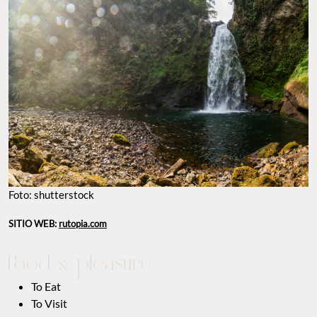
Foto: shutterstock
SITIO WEB:
rutopia.com
To Eat
To Visit