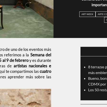
important
ART WEEK
ARTE 
tro de uno de los eventos más
nos referimos a la
Semana del
5 al 9 de febrero
y es durante
bras de
artistas nacionales e
8 terrazas 
quí te compartimos las
cuatro
más emblem
ieres aprender más sobre las
Bueno, boni
CDMX por 
Los 50 res