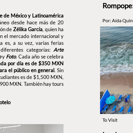
Rompope: 
te de México y Latinoamérica
Por:
Aída Quin
ráneo desde hace más de 20
ión de
Zélika García
, quien ha
n el mercado internacional y
ia es, a su vez, varias ferias
 diferentes categorías:
Arte
o
y
Foto
. Cada año se celebra
rada por día es de $350 MXN
a el público en general
. Sin
estudiantes es de $1,500 MXN,
$1,900 MXN. También hay tours
otelo
To Visit