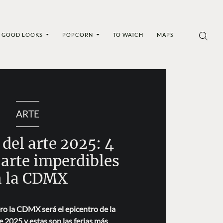
GOOD LOOKS
POPCORN
TO WATCH
MAPS
ARTE
del arte 2025: 4
 arte imperdibles
n la CDMX
ero la CDMX será el epicentro de la
 2025 y estas son las ferias más