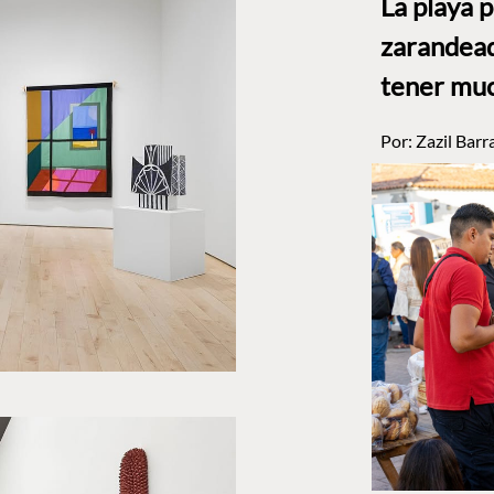
La playa 
zarandead
tener muc
Por:
Zazil Barr