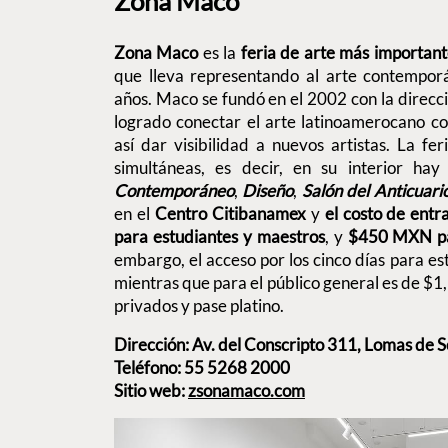
Zona Maco
Zona Maco
es la
feria de arte más importan
que lleva representando al arte contempo
años. Maco se fundó en el 2002 con la direcc
logrado conectar el arte latinoamerocano co
así dar visibilidad a nuevos artistas. La fer
simultáneas, es decir, en su interior hay
Contemporáneo
,
Diseño
,
Salón del Anticuari
en el
Centro Citibanamex
y
el costo de ent
para estudiantes y maestros
, y
$450 MXN par
embargo, el acceso por los cinco días para 
mientras que para el público general es de 
privados y pase platino.
Dirección: Av. del Conscripto 311, Lomas de S
Teléfono: 55 5268 2000
Sitio web:
zsonamaco.com