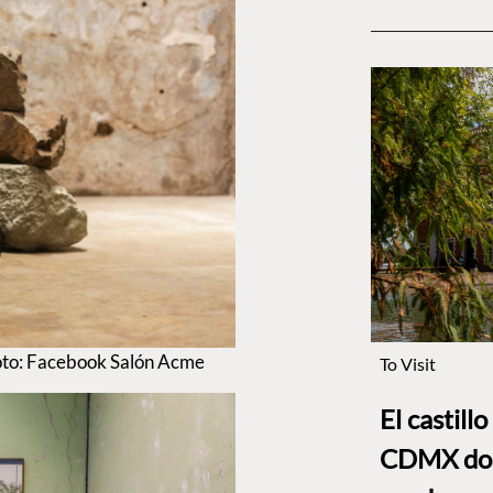
oto: Facebook Salón Acme
To Visit
El castill
CDMX dond