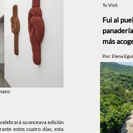
To Visit
Fui al pu
panadería
más acog
Por:
Elena Egui
amaco
celebrará su onceava edición
urante estos cuatro días, esta