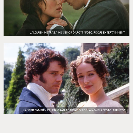
¿ALGUIEN ME TRAE A MIS SEÑOR DARCY? / FOTO: FOCUS ENTERTAINMENT
LA SERIE TAMBIÉN ES UNA GRAN ADAPTACIÓN DE LA NOVELA / FOTO: APPLE TV