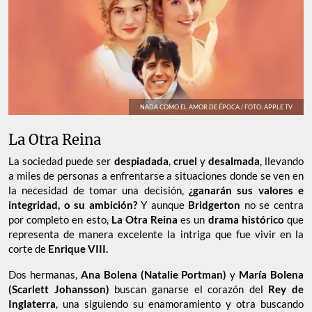
NADA COMO EL AMOR DE ÉPOCA / FOTO: APPLE TV
La Otra Reina
La sociedad puede ser
despiadada
,
cruel
y
desalmada
, llevando
a miles de personas a enfrentarse a situaciones donde se ven en
la necesidad de tomar una decisión,
¿ganarán sus valores e
integridad, o su ambición?
Y aunque
Bridgerton
no se centra
por completo en esto,
La Otra Reina
es un
drama histórico
que
representa de manera excelente la intriga que fue vivir en la
corte de
Enrique VIII.
Dos hermanas,
Ana Bolena (Natalie Portman)
y
María Bolena
(Scarlett Johansson)
buscan ganarse el corazón del
Rey de
Inglaterra
, una siguiendo su enamoramiento y otra buscando