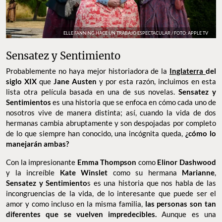
ELLE FANNING HACE UN TRABAJO ESPECTACULAR / FOTO: APPLE TV
Sensatez y Sentimiento
Probablemente no haya mejor historiadora de la
Inglaterra
del
siglo XIX
que
Jane Austen
y por esta razón, incluimos en esta
lista otra película basada en una de sus novelas.
Sensatez y
Sentimientos
es una historia que se enfoca en cómo cada uno de
nosotros vive de manera distinta; así, cuando la vida de dos
hermanas cambia abruptamente y son despojadas por completo
de lo que siempre han conocido, una incógnita queda,
¿cómo lo
manejarán ambas?
Con la impresionante
Emma Thompson
como
Elinor Dashwood
y la increíble
Kate Winslet
como su hermana
Marianne
,
Sensatez y Sentimiento
s es una historia que nos habla de las
incongruencias de la vida, de lo interesante que puede ser el
amor y como incluso en la misma familia,
las personas son tan
diferentes que se vuelven impredecibles.
Aunque es una