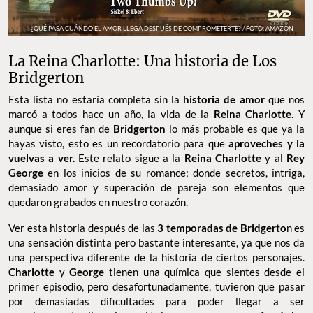
¿QUÉ PASA CUÁNDO EL AMOR LLEGA DESPUÉS DE COMPROMETERTE? / FOTO: AMAZON
La Reina Charlotte: Una historia de Los
Bridgerton
Esta lista no estaría completa sin la
historia de amor
que nos
marcó a todos hace un año, la vida de la
Reina Charlotte
. Y
aunque si eres fan de
Bridgerton
lo más probable es que ya la
hayas visto, esto es un recordatorio para que
aproveches y la
vuelvas a ver.
Este relato sigue a la
Reina Charlotte
y al
Rey
George
en los inicios de su romance; donde secretos, intriga,
demasiado amor y superación de pareja son elementos que
quedaron grabados en nuestro corazón.
Ver esta historia después de las
3 temporadas de Bridgerto
n es
una sensación distinta pero bastante interesante, ya que nos da
una perspectiva diferente de la historia de ciertos personajes.
Charlotte
y
George
tienen una química que sientes desde el
primer episodio, pero desafortunadamente, tuvieron que pasar
por demasiadas dificultades para poder llegar a ser