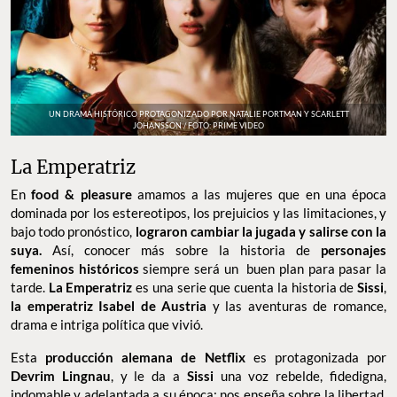
UN DRAMA HISTÓRICO PROTAGONIZADO POR NATALIE PORTMAN Y SCARLETT
JOHANSSON / FOTO: PRIME VIDEO
La Emperatriz
En
food & pleasure
amamos a las mujeres que en una época
dominada por los estereotipos, los prejuicios y las limitaciones, y
bajo todo pronóstico,
lograron cambiar la jugada y salirse con la
suya.
Así, conocer más sobre la historia de
personajes
femeninos históricos
siempre será un buen plan para pasar la
tarde.
La Emperatriz
es una serie que cuenta la historia de
Sissi
,
la emperatriz Isabel de Austria
y las aventuras de romance,
drama e intriga política que vivió.
Esta
producción alemana de Netflix
es protagonizada por
Devrim Lingnau
, y le da a
Sissi
una voz rebelde, fidedigna,
indomable y adelantada a su época; nos enseña sobre la libertad,