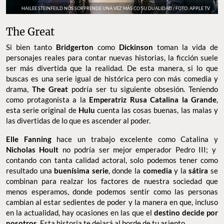
HAILEE STEINFEILD NOS SORPRENDE UNA VEZ MÁS CO SU DUALIDAD / FOTO: APPLE TV
The Great
Si bien tanto
Bridgerton
como
Dickinson
toman la vida de
personajes reales para contar nuevas historias, la ficción suele
ser más divertida que la realidad. De esta manera, si lo que
buscas es una serie igual de histórica pero con más comedia y
drama,
The Great
podría ser tu siguiente obsesión. Teniendo
como protagonista a la
Emperatriz Rusa Catalina la Grande
,
esta serie original de
Hulu
cuenta las cosas buenas, las malas y
las divertidas de lo que es ascender al poder.
Elle Fanning
hace un trabajo excelente como Catalina y
Nicholas Hoult
no podría ser mejor emperador Pedro III; y
contando con tanta calidad actoral, solo podemos tener como
resultado una
buenísima serie
, donde la
comedia
y la
sátira
se
combinan para realzar los factores de nuestra sociedad que
menos esperamos, donde podemos sentir como las personas
cambian al estar sedientes de poder y la manera en que, incluso
en la actualidad, hay ocasiones en las que el
destino decide por
nosotros
. Esta historia te dejará al borde de tu asiento.