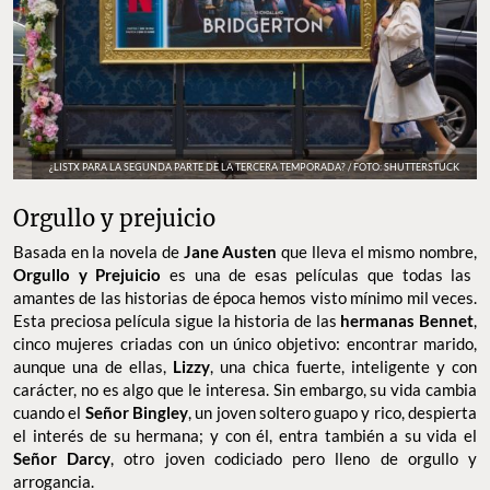
¿LISTX PARA LA SEGUNDA PARTE DE LA TERCERA TEMPORADA? / FOTO: SHUTTERSTUCK
Orgullo y prejuicio
Basada en la novela de
Jane Austen
que lleva el mismo nombre,
Orgullo y Prejuicio
es una de esas películas que todas las
amantes de las historias de época hemos visto mínimo mil veces.
Esta preciosa película sigue la historia de las
hermanas Bennet
,
cinco mujeres criadas con un único objetivo: encontrar marido,
aunque una de ellas,
Lizzy
, una chica fuerte, inteligente y con
carácter, no es algo que le interesa. Sin embargo, su vida cambia
cuando el
Señor Bingley
, un joven soltero guapo y rico, despierta
el interés de su hermana; y con él, entra también a su vida el
Señor Darcy
, otro joven codiciado pero lleno de orgullo y
arrogancia.