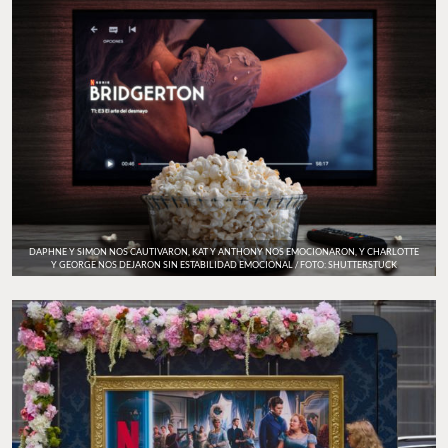
DAPHNE Y SIMON NOS CAUTIVARON, KAT Y ANTHONY NOS EMOCIONARON, Y CHARLOTTE
Y GEORGE NOS DEJARON SIN ESTABILIDAD EMOCIONAL / FOTO: SHUTTERSTUCK