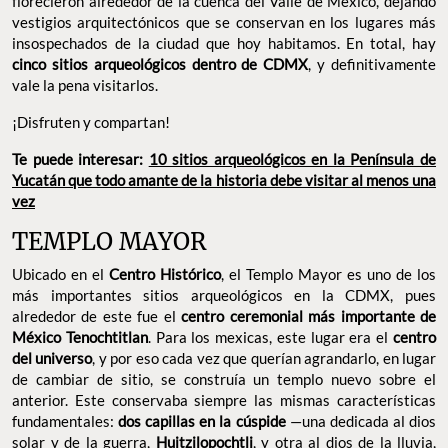
florecieron alrededor de la cuenca del Valle de México, dejando
vestigios arquitectónicos que se conservan en los lugares más
insospechados de la ciudad que hoy habitamos. En total, hay
cinco sitios arqueológicos dentro de CDMX
, y definitivamente
vale la pena visitarlos.
¡Disfruten y compartan!
Te puede interesar:
10 sitios arqueológicos en la Península de
Yucatán que todo amante de la historia debe visitar al menos una
vez
TEMPLO MAYOR
Ubicado en el
Centro Histórico
, el Templo Mayor es uno de los
más importantes sitios arqueológicos en la CDMX, pues
alrededor de este fue el
centro ceremonial más importante de
México Tenochtitlan
. Para los mexicas, este lugar era el
centro
del universo
, y por eso cada vez que querían agrandarlo, en lugar
de cambiar de sitio, se construía un templo nuevo sobre el
anterior. Este conservaba siempre las mismas características
fundamentales:
dos capillas en la cúspide
—una dedicada al dios
solar y de la guerra,
Huitzilopochtli
, y otra al dios de la lluvia,