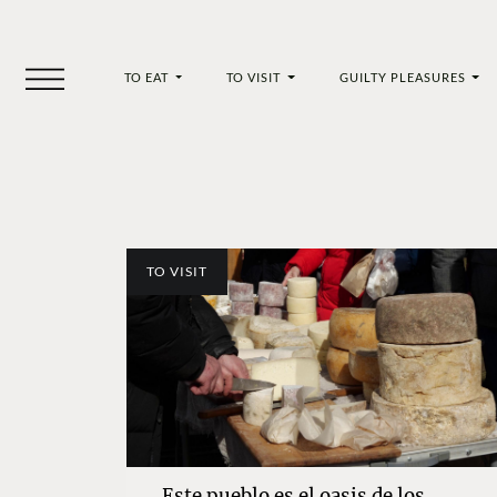
TO EAT
TO VISIT
GUILTY PLEASURES
TO VISIT
Este pueblo es el oasis de los