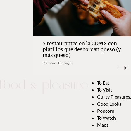
7 restaurantes en la CDMX con
platillos que desbordan queso (y
más queso)
Por:
Zazil Barragán
To Eat
To Visit
Guilty Pleasures
Good Looks
Popcorn
To Watch
Maps