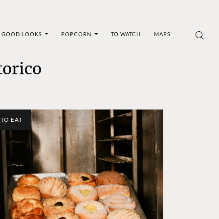
GOOD LOOKS
POPCORN
TO WATCH
MAPS
torico
TO EAT