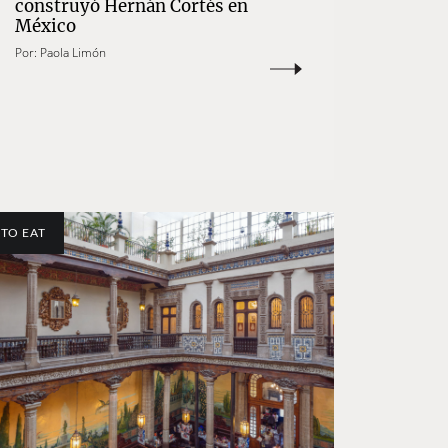
construyó Hernán Cortés en
México
Por:
Paola Limón
TO EAT