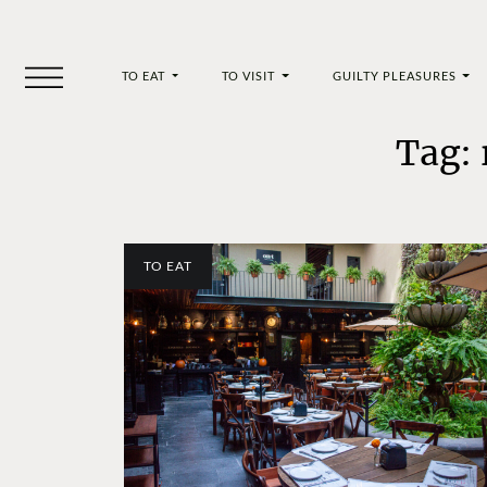
TO EAT
TO VISIT
GUILTY PLEASURES
Tag: 
TO EAT