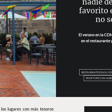
nadie d
favorito
no s
El verano en la CD
en el restaurante y
RESTAURANTES EN EL CE
ROOFTOPS CON ALB
los lugares con más tesoros