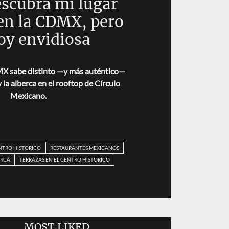
escubra mi lugar
 en la CDMX, pero
oy envidiosa
MX sabe distinto —y más auténtico—
 la alberca en el rooftop de Círculo
Mexicano.
NTRO HISTORICO
RESTAURANTES MEXICANOS
ERCA
TERRAZAS EN EL CENTRO HISTORICO
MOST LIKED