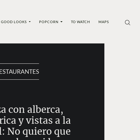
GOOD LOOKS
POPCORN
TO WATCH
MAPS
ESTAURANTES
a con alberca,
ica y vistas a la
l: No quiero que