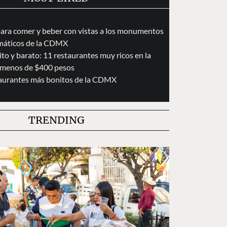
para comer y beber con vistas a los monumentos
áticos de la CDMX
to y barato: 11 restaurantes muy ricos en la
menos de $400 pesos
taurantes más bonitos de la CDMX
TRENDING