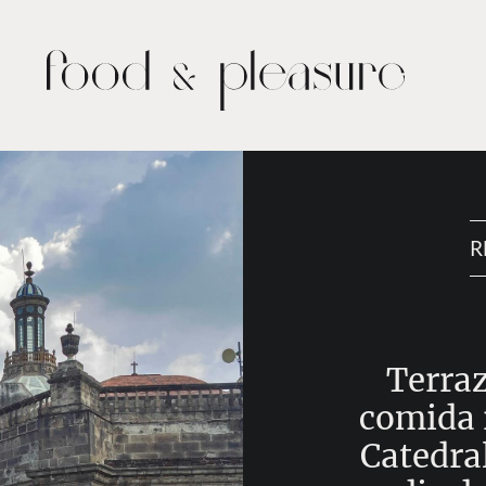
R
Terraz
comida r
Catedra