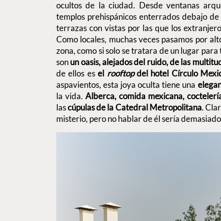
ocultos de la ciudad. Desde ventanas arque
templos prehispánicos enterrados debajo de lo
terrazas con vistas por las que los extranjer
Como locales, muchas veces pasamos por alt
zona, como si solo se tratara de un lugar para
son
un oasis, alejados del ruido, de las multit
de ellos es
el
rooftop
del hotel Círculo Mexi
aspavientos, esta joya oculta tiene una
elega
la vida.
Alberca, comida mexicana, coctelerí
las
cúpulas de la Catedral Metropolitana
. Cla
misterio, pero no hablar de él sería demasiado