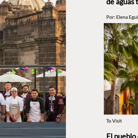
de aguas 
Por:
Elena Egui
To Visit
El pueblo