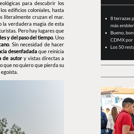
ológicas para descubrir los
s edificios coloniales, hasta
os literalmente cruzan el mar.
8 terrazas 
o la verdadera magia de esta
más emblem
 turistas. Pero hay lugares que
Bueno, boni
udes y del paso del tiempo
. Uno
CDMX por 
cano
. Sin necesidad de hacer
Los 50 res
ncia desenfadada
que reinicia
a de autor
y vistas directas a
ro que no quiero que pierda su
 egoísta.