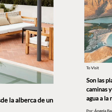
To Visit
Son las p
caminas y 
agua a la 
sde la alberca de un
Por:
Ángela Ba