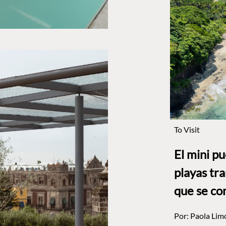
To Visit
El mini p
playas tr
que se co
Por:
Paola Lim