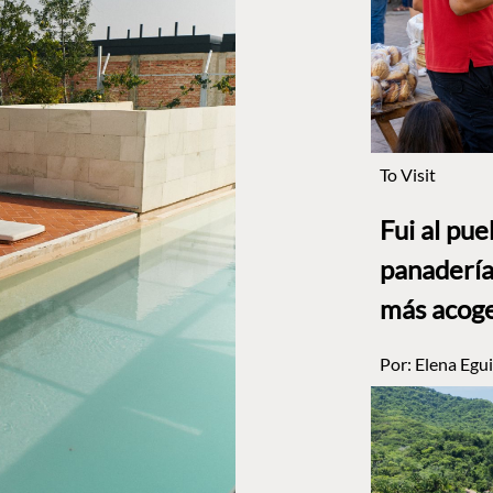
To Visit
Fui al pu
panadería
más acog
Por:
Elena Egui