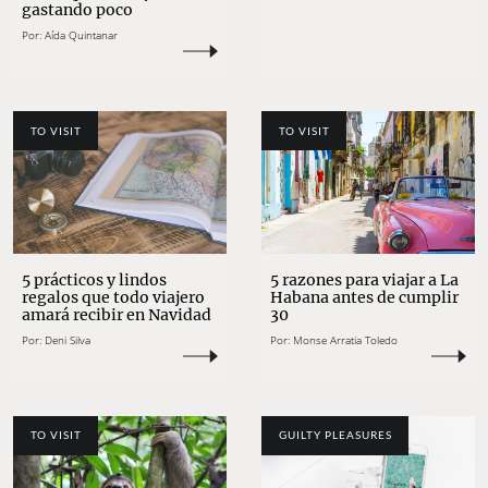
gastando poco
Por:
Aída Quintanar
TO VISIT
TO VISIT
5 prácticos y lindos
5 razones para viajar a La
regalos que todo viajero
Habana antes de cumplir
amará recibir en Navidad
30
Por:
Deni Silva
Por:
Monse Arratia Toledo
TO VISIT
GUILTY PLEASURES