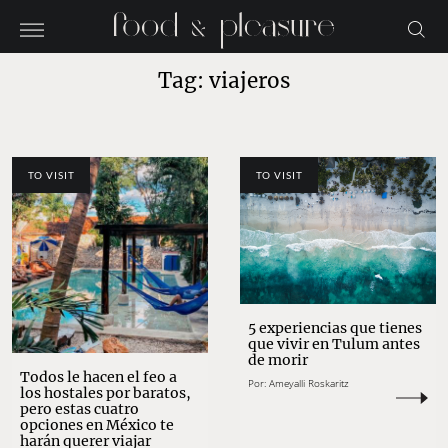
Tag: viajeros
TO VISIT
TO VISIT
5 experiencias que tienes
que vivir en Tulum antes
de morir
Todos le hacen el feo a
Por:
Ameyalli Roskaritz
los hostales por baratos,
pero estas cuatro
opciones en México te
harán querer viajar