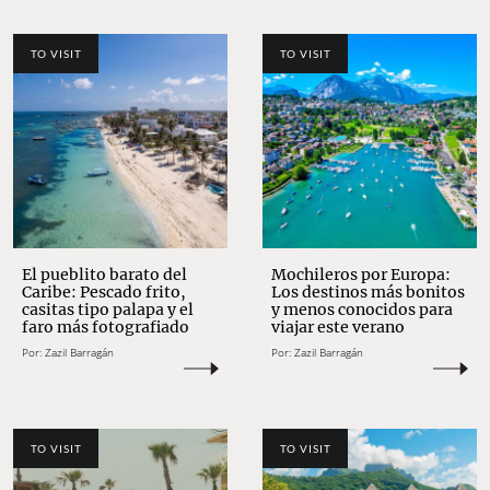
TO VISIT
TO VISIT
El pueblito barato del
Mochileros por Europa:
Caribe: Pescado frito,
Los destinos más bonitos
casitas tipo palapa y el
y menos conocidos para
faro más fotografiado
viajar este verano
Por:
Zazil Barragán
Por:
Zazil Barragán
TO VISIT
TO VISIT