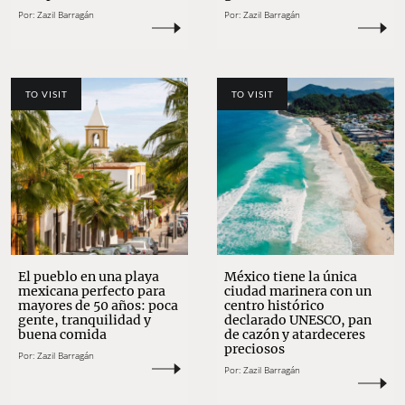
Por:
Zazil Barragán
Por:
Zazil Barragán
TO VISIT
TO VISIT
El pueblo en una playa
México tiene la única
mexicana perfecto para
ciudad marinera con un
mayores de 50 años: poca
centro histórico
gente, tranquilidad y
declarado UNESCO, pan
buena comida
de cazón y atardeceres
preciosos
Por:
Zazil Barragán
Por:
Zazil Barragán