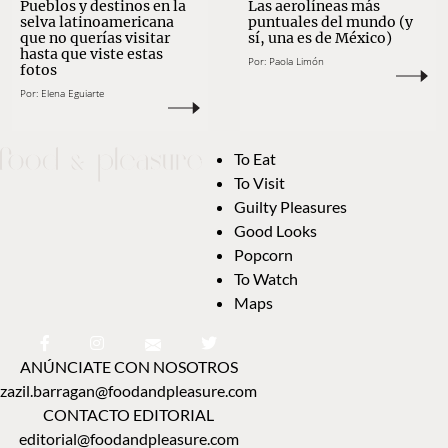
Pueblos y destinos en la
Las aerolíneas más
selva latinoamericana
puntuales del mundo (y
que no querías visitar
sí, una es de México)
hasta que viste estas
Por:
Paola Limón
fotos
Por:
Elena Eguiarte
To Eat
To Visit
Guilty Pleasures
Good Looks
Popcorn
To Watch
Maps
ANÚNCIATE CON NOSOTROS
zazil.barragan@foodandpleasure.com
CONTACTO EDITORIAL
editorial@foodandpleasure.com