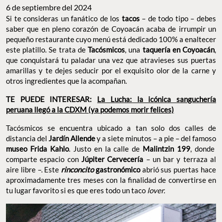
6 de septiembre del 2024
Si te consideras un fanático de los
tacos
– de todo tipo – debes
saber que en pleno corazón de Coyoacán acaba de irrumpir un
pequeño restaurante cuyo menú está dedicado 100% a enaltecer
este platillo. Se trata de
Tacósmicos
, una
taquería en Coyoacán
,
que conquistará tu paladar una vez que atravieses sus puertas
amarillas y te dejes seducir por el exquisito olor de la carne y
otros ingredientes que la acompañan.
TE PUEDE INTERESAR:
La Lucha: la icónica sanguchería
peruana llegó a la CDXM (ya podemos morir felices)
Tacósmicos se encuentra ubicado a tan solo dos calles de
distancia del
Jardín Allende
y a siete minutos – a pie – del famoso
museo Frida Kahlo
. Justo en la calle de
Malintzin 199
, donde
comparte espacio con
Júpiter Cervecería
– un bar y terraza al
aire libre –. Este
rinconcito
gastronómico
abrió sus puertas hace
aproximadamente tres meses con la finalidad de convertirse en
tu lugar favorito si es que eres todo un
taco
lover.