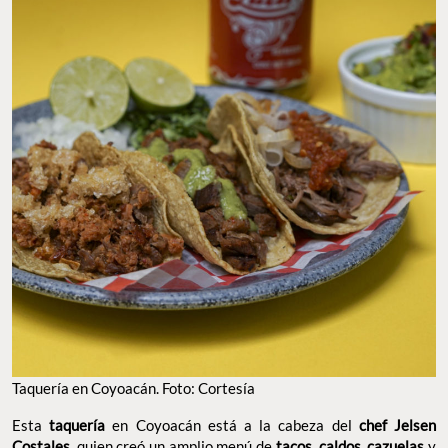
Taquería en Coyoacán. Foto: Cortesía
Esta
taquería
en Coyoacán está a la cabeza del
chef Jelsen
Costales
, quien creó un amplio menú de
tacos
,
caldos
,
cazuelas
y