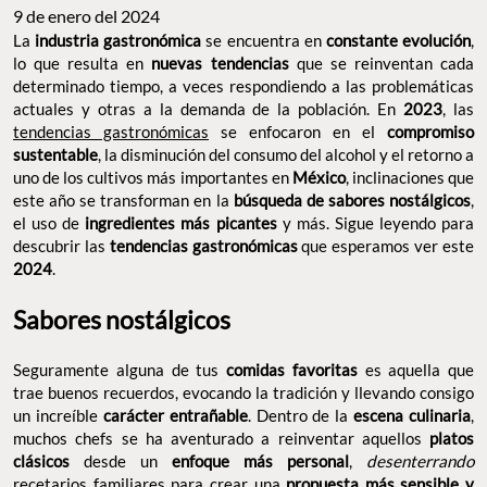
9 de enero del 2024
La
industria gastronómica
se encuentra en
constante evolución
,
lo que resulta en
nuevas tendencias
que se reinventan cada
determinado tiempo, a veces respondiendo a las problemáticas
actuales y otras a la demanda de la población. En
2023
, las
tendencias gastronómicas
se enfocaron en el
compromiso
sustentable
, la disminución del consumo del alcohol y el retorno a
uno de los cultivos más importantes en
México
, inclinaciones que
este año se transforman en la
búsqueda de sabores nostálgicos
,
el uso de
ingredientes más picantes
y más. Sigue leyendo para
descubrir las
tendencias gastronómicas
que esperamos ver este
2024
.
Sabores nostálgicos
Seguramente alguna de tus
comidas favoritas
es aquella que
trae buenos recuerdos, evocando la tradición y llevando consigo
un increíble
carácter entrañable
. Dentro de la
escena culinaria
,
muchos chefs se ha aventurado a reinventar aquellos
platos
clásicos
desde un
enfoque más personal
,
desenterrando
recetarios familiares para crear una
propuesta más sensible y