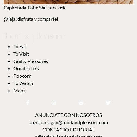
Capirotada. Foto: Shutterstock
¡Viaja, disfruta y comparte!
To Eat
To Visit
Guilty Pleasures
Good Looks
Popcorn
To Watch
Maps
ANÚNCIATE CON NOSOTROS
zazil.barragan@foodandpleasure.com
CONTACTO EDITORIAL
editorial@foodandpleasure.com