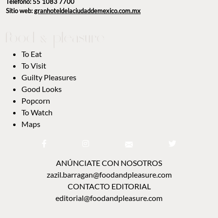
Teléfono: 55 1083 7700
Sitio web:
granhoteldelaciudaddemexico.com.mx
To Eat
To Visit
Guilty Pleasures
Good Looks
Popcorn
To Watch
Maps
ANÚNCIATE CON NOSOTROS
zazil.barragan@foodandpleasure.com
CONTACTO EDITORIAL
editorial@foodandpleasure.com