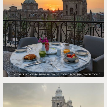
VISTAS DE LA CATEDRAL DESDE BALCÓN DEL ZÓCALO. FOTO: @BALCONDELZOCALO