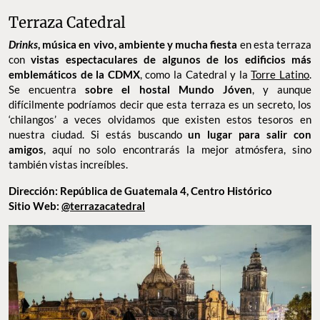
UN LUGAR DONDE CONVERGE LA COMIDA Y BEBIDA SE MEZCLAN CON LA DIVERSIDAD
CULTURAL. FOTO: CORTESÍA
Terraza Catedral
Drinks
, música en vivo, ambiente y mucha fiesta
en esta terraza
con
vistas espectaculares de algunos de los edificios más
emblemáticos de la CDMX
, como la Catedral y la
Torre Latino
.
Se encuentra
sobre el hostal Mundo Jóven
, y aunque
difícilmente podríamos decir que esta terraza es un secreto, los
‘chilangos’ a veces olvidamos que existen estos tesoros en
nuestra ciudad. Si estás buscando
un lugar para salir con
amigos
, aquí no solo encontrarás la mejor atmósfera, sino
también vistas increíbles.
Dirección: República de Guatemala 4, Centro Histórico
Sitio Web:
@terrazacatedral