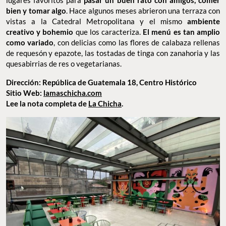
La Chicha
Con otras sucursales alrededor de la CDMX —por ejemplo, en la
Cineteca Nacional
—, La Chicha se ha convertido en uno de los
lugares favoritos para
pasar un buen rato con amigos, comer
bien y tomar algo
. Hace algunos meses abrieron una terraza con
vistas a la Catedral Metropolitana y el mismo
ambiente
creativo y bohemio
que los caracteriza.
El menú es tan amplio
como variado
, con delicias como las flores de calabaza rellenas
de requesón y epazote, las tostadas de tinga con zanahoria y las
quesabirrias de res o vegetarianas.
Dirección: República de Guatemala 18, Centro Histórico
Sitio Web:
lamaschicha.com
Lee la nota completa de
La Chicha
.