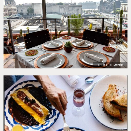
Sitio Web:
elmayor.com.mx
Lee la nota completa de
El Mayor
.
FOTO: FB EL MAYOR