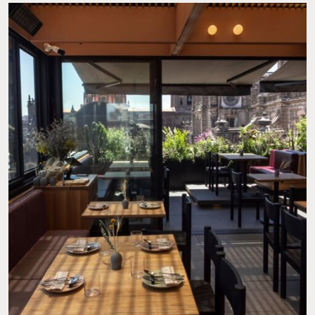
Dirección: Guatemala 24, Centro Histórico.
Teléfono: 55 5470 9634
Sitio Web:
@charco.rest
Lee la nota completa de
Charco
.