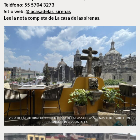
barbacoa de conejo. Tampoco te pierdas los moles, que se
disfrutan aún más con
parte del Templo Mayor y la fachada
posterior de la catedral
como telón de fondo.
Dirección: República de Guatemala 32, Centro Histórico
Teléfono: 55 5704 3273
Sitio web: ​
@lacasadelas_sirenas
Lee la nota completa de
La casa de las sirenas
.