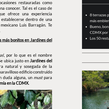
 ocasiones restauradas como
na conocer. Tal es el caso de
ue ofrece una experiencia
8 terrazas 
l establecerse dentro de una
más emblem
 mexicano Luis Barragán. Te
Bueno, boni
.
CDMX por 
Los 50 res
más bonitos en Jardines del
as
‘, por lo que es el nombre
Se ubica justo en
Jardines del
ra natural y sosegada de la
maravilloso edificio construido
in duda alguna, un
must
para
nomía en la CDMX
.