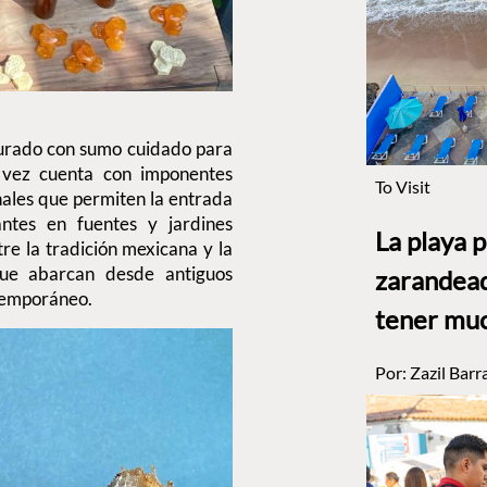
urado con sumo cuidado para
u vez cuenta con imponentes
To Visit
nales que permiten la entrada
antes en fuentes y jardines
La playa 
re la tradición mexicana y la
ue abarcan desde antiguos
zarandead
ntemporáneo.
tener muc
Por:
Zazil Barr