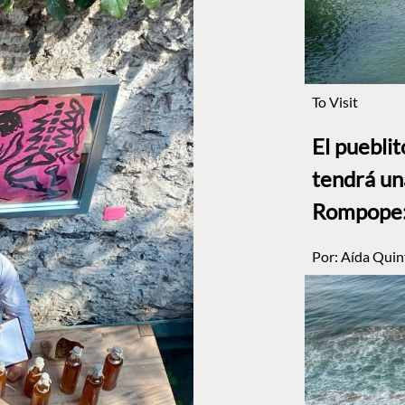
To Visit
El puebli
tendrá un
Rompope: 
Por:
Aída Quin