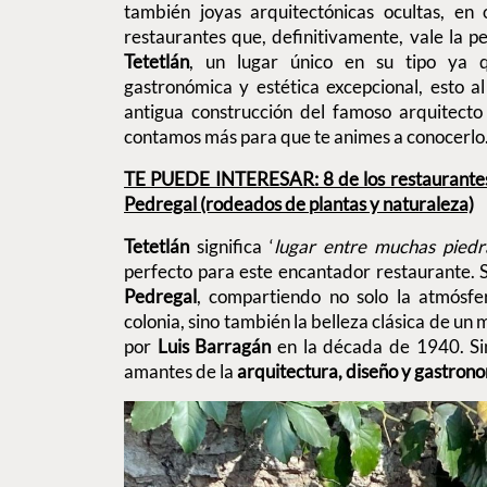
también joyas arquitectónicas ocultas, en
restaurantes que, definitivamente, vale la pe
Tetetlán
, un lugar único en su tipo ya q
gastronómica y estética excepcional, esto a
antigua construcción del famoso arquitecto
contamos más para que te animes a conocerlo
TE PUEDE INTERESAR: 8 de los restaurantes 
Pedregal (rodeados de plantas y naturaleza)
Tetetlán
significa ‘
lugar entre muchas piedr
perfecto para este encantador restaurante. 
Pedregal
, compartiendo no solo la atmósfe
colonia, sino también la belleza clásica de un 
por
Luis Barragán
en la década de 1940. S
amantes de la
arquitectura, diseño y gastro