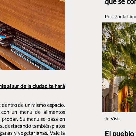
que se co
Por:
Paola Lim
 al sur de la ciudad te hará
s dentro de un mismo espacio,
, con un menú de alimentos
To Visit
 probar. Su menú se basa en
da, destacando también platos
El pueblo
eganas y vegetarianas. Vale la