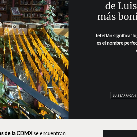
de Luis
más boni
Tetetlán significa 'l
es el nombre perfec
LUIS BARRAGÁN
cas de la CDMX
se encuentran