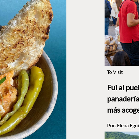
To Visit
Fui al pu
panadería
más acog
Por:
Elena Egui