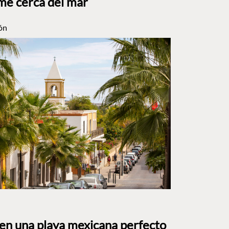
me cerca del mar
ón
 en una playa mexicana perfecto