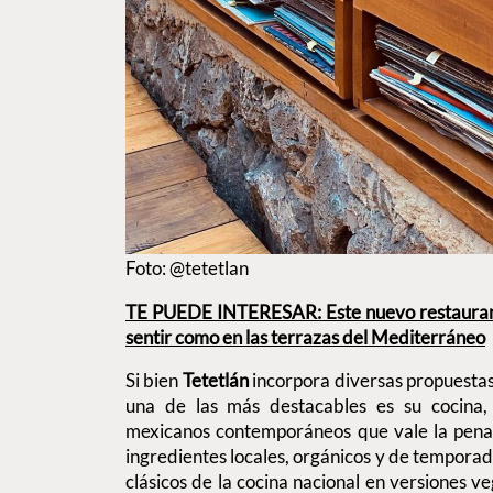
Foto: @tetetlan
TE PUEDE INTERESAR: Este nuevo restaurante
sentir como en las terrazas del Mediterráneo
Si bien
Tetetlán
incorpora diversas propuesta
una de las más destacables es su cocina
mexicanos contemporáneos que vale la pena
ingredientes locales, orgánicos y de tempora
clásicos de la cocina nacional en versiones v