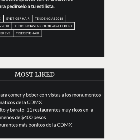
ra pedírselo a tu estilista.
E
EYE TIGER HAIR
TENDENCIAS 2018
A 2018
TENDENCIAS EN COLOR PARA EL PELO
GER EYE
TIGER EYE HAIR
MOST LIKED
para comer y beber con vistas a los monumentos
áticos de la CDMX
to y barato: 11 restaurantes muy ricos en la
menos de $400 pesos
taurantes más bonitos de la CDMX