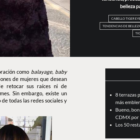
belleza pa
CABELLO TIGER EY
TENDENCIAS DE BELLEZ
TI
loración como
balayage, baby
lones de mujeres que desean
de retocar sus raíces ni de
n mes. Sin embargo, existe un
8 terrazas 
 de todas las redes sociales y
más emblem
Bueno, boni
CDMX por 
Los 50 res