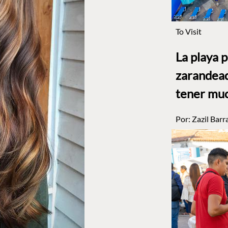
To Visit
La playa 
zarandead
tener muc
Por:
Zazil Barr