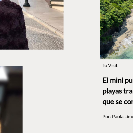
To Visit
El mini p
playas tr
que se co
Por:
Paola Lim