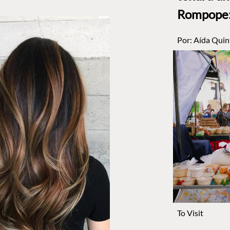
Rompope: 
Por:
Aída Quin
To Visit