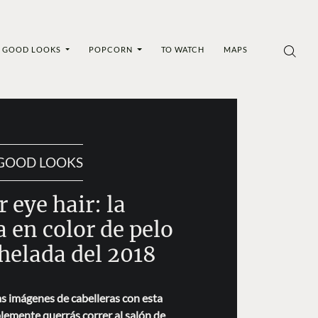
GOOD LOOKS
POPCORN
TO WATCH
MAPS
GOOD LOOKS
r eye hair: la
 en color de pelo
helada del 2018
s imágenes de cabelleras con esta
lemente querrás correr al salón de