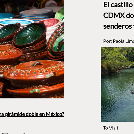
El castill
CDMX dond
senderos 
Por:
Paola Lim
na pirámide doble en México?
To Visit