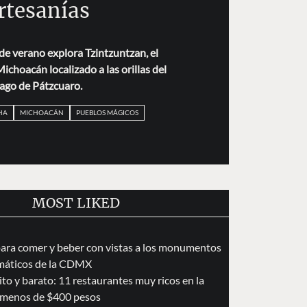
rtesanías
de verano explora Tzintzuntzan, el
choacán localizado a las orillas del
ago de Pátzcuaro.
HA
MICHOACÁN
PUEBLOS MÁGICOS
MOST LIKED
para comer y beber con vistas a los monumentos
áticos de la CDMX
to y barato: 11 restaurantes muy ricos en la
menos de $400 pesos