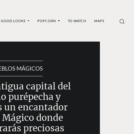
GOOD LOOKS
POPCORN
TO WATCH
MAPS
EBLOS MÁGICOS
tigua capital del
io purépecha y
s un encantador
 Mágico donde
rarás preciosas