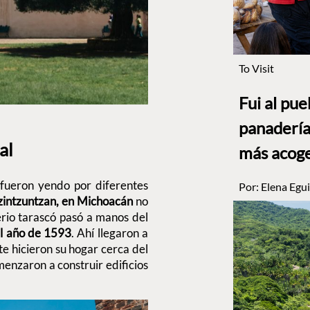
To Visit
Fui al pu
panadería
ial
más acog
 fueron yendo por diferentes
Por:
Elena Egui
zintzuntzan, en Michoacán
no
erio tarascó pasó a manos del
el año de 1593
. Ahí llegaron a
e hicieron su hogar cerca del
menzaron a construir edificios