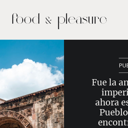
PU
Fue la an
imper
ahora e
Pueblo
encont