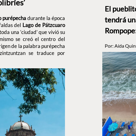
olibríes’
El puebli
io purépecha
durante la época
tendrá un
 faldas del
Lago de Pátzcuaro
Rompope: 
toda una ‘ciudad’ que vivió su
mismo se creó el centro del
Por:
Aída Quin
rigen de la palabra purépecha
e Tzintzuntzan se traduce por