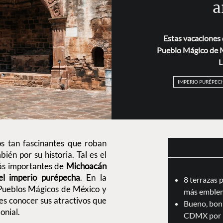
a
Estas vacaciones 
Pueblo Mágico de Mi
L
IMPERIO PURÉPEC
os tan fascinantes que roban
bién por su historia. Tal es el
más importantes de
Michoacán
del imperio purépecha
. En la
8 terrazas 
Pueblos Mágicos de México y
más emblem
res conocer sus atractivos que
Bueno, boni
lonial.
CDMX por 