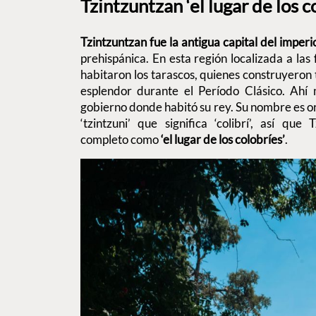
Tzintzuntzan ‘el lugar de los c
Tzintzuntzan fue la antigua capital del imper
prehispánica. En esta región localizada a las
habitaron los tarascos, quienes construyeron 
esplendor durante el Período Clásico. Ahí 
gobierno donde habitó su rey. Su nombre es o
‘tzintzuni’ que significa ‘colibrí’, así qu
completo como
‘el lugar de los colobríes’
.