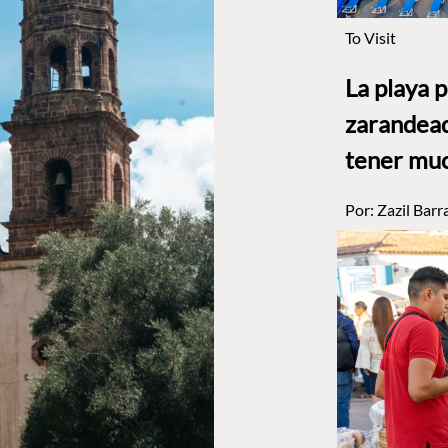
To Visit
La playa 
zarandead
tener muc
Por:
Zazil Barr