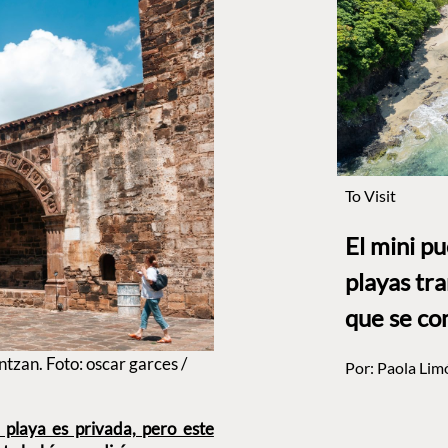
To Visit
El mini p
playas tr
que se co
tzan. Foto: oscar garces /
Por:
Paola Lim
playa es privada, pero este