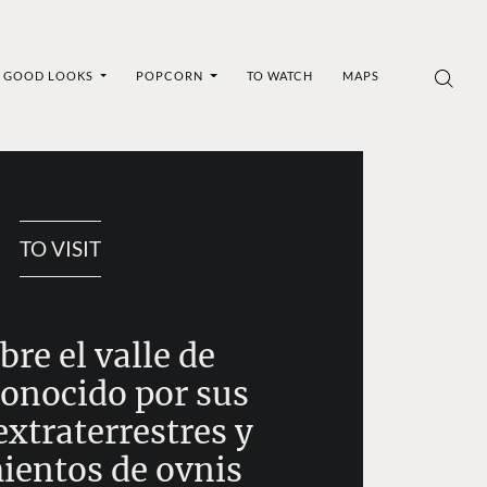
GOOD LOOKS
POPCORN
TO WATCH
MAPS
TO VISIT
re el valle de
conocido por sus
extraterrestres y
ientos de ovnis