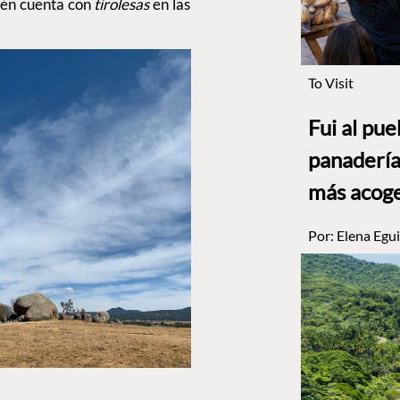
én cuenta con
tirolesas
en las
To Visit
Fui al pu
panadería
más acog
Por:
Elena Egui