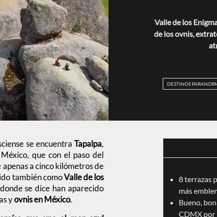
Valle de los Enigma
de los ovnis, extra
at
DESTINOS PARANOR
lisciense se encuentra
Tapalpa
,
 México, que con el paso del
e apenas a cinco kilómetros de
cido también como
Valle de los
8 terrazas 
n donde se dice han aparecido
más emblem
as y
ovnis en México
.
Bueno, boni
CDMX por 