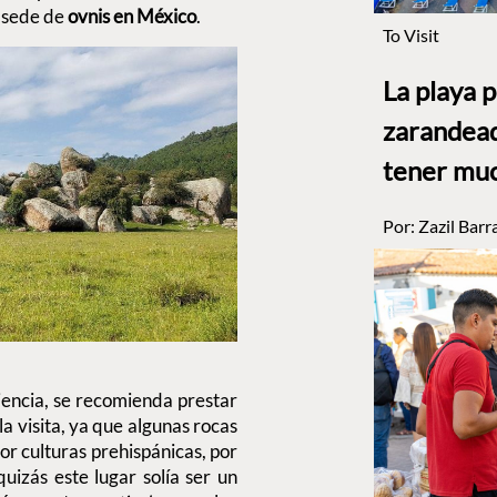
o sede de
ovnis en México
.
To Visit
La playa 
zarandead
tener muc
Por:
Zazil Barr
iencia, se recomienda prestar
a visita, ya que algunas rocas
or culturas prehispánicas, por
uizás este lugar solía ser un