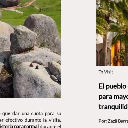
To Visit
El pueblo
para mayo
tranquili
ne que dar una cuota para su
r efectivo durante la visita.
Por:
Zazil Barr
istoria paranormal
durante el