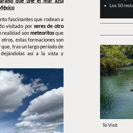
paraíso que une el mar azul
Los 50 res
 México
tanto fascinantes que rodean a
ido visitado por
seres de otro
n realidad son
meteoritos
que
 otros, estas formaciones son
 que, tras un largo período de
dejándolas así a la vista y
To Visit