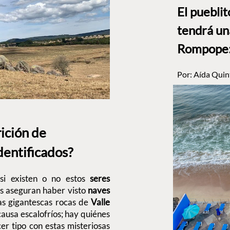
El puebli
tendrá un
Rompope: 
Por:
Aída Quin
rición de
identificados?
si existen o no estos
seres
s aseguran haber visto
naves
as gigantescas rocas de
Valle
 causa escalofríos; hay quiénes
er tipo con estas misteriosas