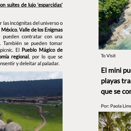
on suites de lujo ‘esparcidas’
 las incógnitas del universo o
n México
,
Valle de los Enigmas
se pueden contratar con una
s. También se pueden tomar
picnic. El
Pueblo Mágico de
To Visit
omía regional
, por lo que se
sentir y deleitar al paladar.
El mini p
playas tr
que se co
Por:
Paola Lim