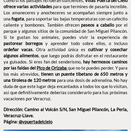
Como si los paisajes no fueran suficientes,
Villas Puerta del Cielo
ofrece varias actividades
para que termines de pasarla increíble.
Los amaneceres y anocheceres se acompañan siempre junto a
una
fogata
, para soportar las bajas temperaturas con un cafecito
caliente y bombones. También ofrecen
paseos a caballo
por el
parque y algunos sitios de la comunidad de San Miguel Pilancón.
Si te gustan los animales,
puedes vivir la experiencia de
pastorear borregos
y aprender todo sobre ellos, o incluso
ordeñar vacas.
Otra actividad única es
cultivar y cosechar
algunos alimentos
, que luego podrás disfrutar en el restaurante
ya guisados. Si eres fan del senderismo,
hay hermosos caminos
por las faldas del
Pico de Orizaba
que no te puedes perder. Y para
los más atrevidos,
tienen un puente tibetano de 650 metros y
una tirolesa de 120 metros
para una dosis de adrenalina. No hay
duda de que este lugar deja encantados a todos los que lo visitan,
así que definitivamente deberías considerarlo para tus próximas
vacaciones por Veracruz.
Dirección: Camino al Volcán S/N, San Miguel Pilancón, La Perla,
Veracruz-Llave.
Página:
@vpuertadelcielo