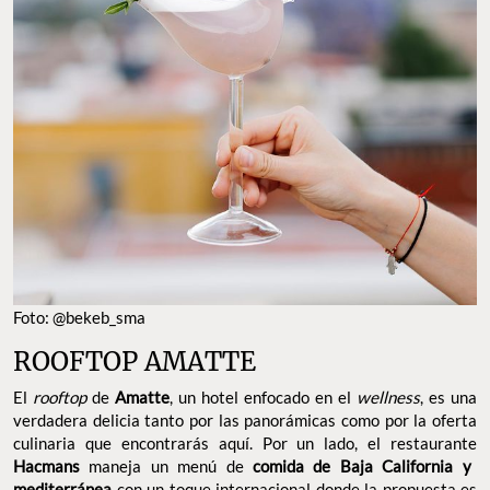
espacio al aire libre con sillas tejidas y rodeadas de cactus que te
hará sentir en medio del desierto, pero con todo el lujo y la
esencia bohemia de San Miguel de Allende.
DIRECCIÓN: SALIDA REAL A QUERÉTARO 168,
CENTRO, SAN MIGUEL DE ALLENDE, MÉXICO
TELÉFONO: 415 150 1399
SITIO WEB:
AMATTE.COM.MX