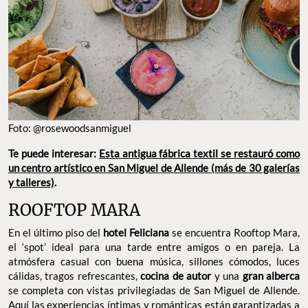
como un centro artístico en San Miguel de Allende (más de 30
galerías y talleres)
.
ROOFTOP MARA
En el último piso del
hotel Feliciana
se encuentra Rooftop Mara,
el ‘spot’ ideal para una tarde entre amigos o en pareja. La
atmósfera casual con buena música, sillones cómodos, luces
cálidas, tragos refrescantes,
cocina de autor
y una
gran alberca
se completa con vistas privilegiadas de San Miguel de Allende.
Aquí las experiencias íntimas y románticas están garantizadas a
cualquier hora del día, pues aunque la escencia se mantiene, la
atmósfera va evolucionando igual que el paisaje conforme se
pone el sol.
DIRECCIÓN: NEMESIO DIEZ 10, ZONA CENTRO.
TELÉFONO: 415 121 7314
SITIO WEB:
FELICIANAHOTEL.COM