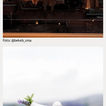
FOTO: @BEKEB_SMA
ROOFTOP AMATTE
El
rooftop
de
Amatte
, un hotel enfocado en el
wellness
, es una
verdadera delicia tanto por las panorámicas como por la oferta
culinaria que encontrarás aquí. Por un lado, el restaurante
Hacmans
maneja un menú de
comida de Baja California y
mediterránea
con un toque internacional donde la propuesta es
elevar la
cocina sostenible
a través de técnicas enfocadas en el
uso de la liña y el humo. Por otro lado, el
bar de Amatte
es un