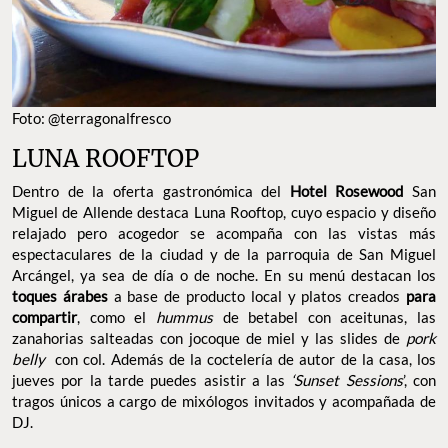
FOTO: @TERRAGONALFRESCO
LUNA ROOFTOP
Dentro de la oferta gastronómica del
Hotel Rosewood
San
Miguel de Allende destaca Luna Rooftop, cuyo espacio y diseño
relajado pero acogedor se acompaña con las vistas más
espectaculares de la ciudad y de la parroquia de San Miguel
Arcángel, ya sea de día o de noche. En su menú destacan los
toques árabes
a base de producto local y platos creados
para
compartir
, como el
hummus
de betabel con aceitunas, las
zanahorias salteadas con jocoque de miel y las slides de
pork
belly
con col. Además de la coctelería de autor de la casa, los
jueves por la tarde puedes asistir a las
‘Sunset Sessions
’, con
tragos únicos a cargo de mixólogos invitados y acompañada de
DJ.
DIRECCIÓN: NEMESIO DIEZ 11, ZONA CENTRO.
TELÉFONO: 415 152 9700
SITIO WEB:
ROSEWOODHOTELS.COM