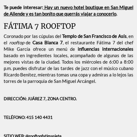
¡Coman, disfruten y compartan!
Te puede interesar:
Hay un nuevo hotel boutique en San
Miguel de Allende y es tan bonito que querrás viajar a
conocerlo
.
FÁTIMA 7 ROOFTOP
Coronado por las cúpulas del
Templo de San Francisco de Asís
,
en el
rooftop
de
Casa Blanca 7
, el restaurante Fátima 7 del chef
Mike García ofrece un menú de
influencias internacionales
basado en ingredientes locales, acompañado de algunas de las
mejores vistas de la ciudad. Todos los miércoles de 6:00 a 8:00
p.m. puedes disfrutar de las tardes de jazz con el músico cubano
Ricardo Benítez, mientras tomas una copa y admiras a lo lejos las
torres de la parroquia de San Miguel Arcángel.
DIRECCIÓN: JUÁREZ 7, ZONA CENTRO.
TELÉFONO: 415 140 4431
SITIO WEB:
@rooftopfatimasiete