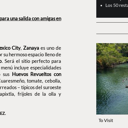
Los 50 res
 para una salida con amigas en
exico City
,
Zanaya
es uno de
or su hermoso espacio lleno de
o
. Será el sitio perfecto para
u menú incluye especialidades
mo sus
Huevos Revueltos con
uaresmeño, tomate, cebolla,
orreados – típicos del suroeste
xtla, frijoles de la olla y
EZ.
To Visit