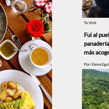
To Visit
Fui al pu
panadería
más acog
Por:
Elena Egui