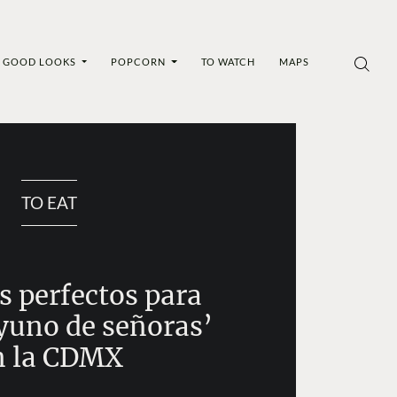
GOOD LOOKS
POPCORN
TO WATCH
MAPS
TO EAT
s perfectos para
yuno de señoras’
n la CDMX