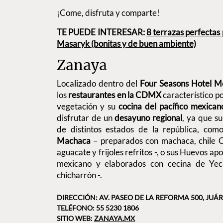
¡Come, disfruta y comparte!
TE PUEDE INTERESAR:
8 terrazas perfectas
Masaryk (bonitas y de buen ambiente)
Zanaya
Localizado dentro del
Four Seasons Hotel M
los
restaurantes en la CDMX
característico p
vegetación y su
cocina del pacífico mexican
disfrutar de un
desayuno regional
, ya que s
de distintos estados de la república, co
Machaca
– preparados con machaca, chile C
aguacate y frijoles refritos -, o sus Huevos ap
mexicano y elaborados con cecina de Yecapi
chicharrón -.
DIRECCIÓN: AV. PASEO DE LA REFORMA 500, JUÁR
TELÉFONO: 55 5230 1806
SITIO WEB:
ZANAYA.MX