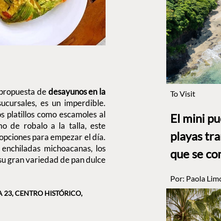
 propuesta de
desayunos en la
To Visit
sucursales, es un imperdible.
s platillos como escamoles al
El mini p
o de robalo a la talla, este
playas tr
opciones para empezar el día.
s enchiladas michoacanas, los
que se co
 su gran variedad de pan dulce
Por:
Paola Lim
A 23, CENTRO HISTÓRICO,