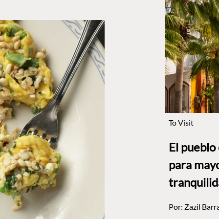
To Visit
El pueblo
para mayo
tranquili
Por:
Zazil Barr