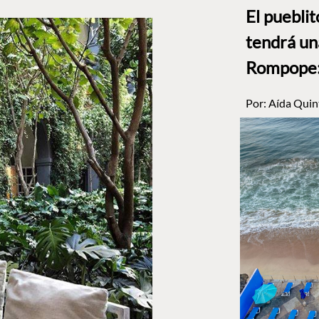
El puebli
tendrá un
Rompope: 
Por:
Aída Quin