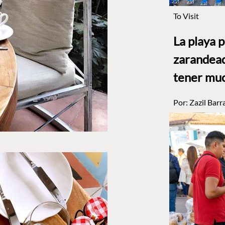
To Visit
La playa 
zarandead
tener muc
Por:
Zazil Barr