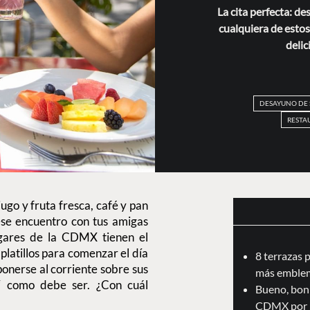
La cita perfecta: d
cualquiera de esto
delic
DESAYUNO DE
RESTA
jugo y fruta fresca, café y pan
se encuentro con tus amigas
ugares de la CDMX tienen el
 platillos para comenzar el día
8 terrazas 
ponerse al corriente sobre sus
más emblem
‘ como debe ser. ¿Con cuál
Bueno, boni
CDMX por 