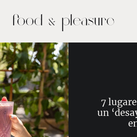
7 lugare
un ‘desa
e