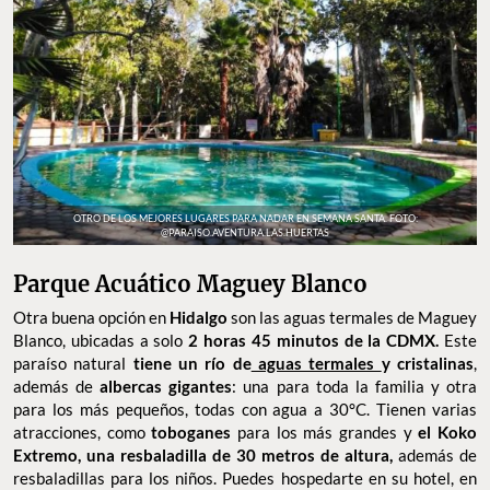
OTRO DE LOS MEJORES LUGARES PARA NADAR EN SEMANA SANTA. FOTO:
@PARAISO.AVENTURA.LAS.HUERTAS
Parque Acuático Maguey Blanco
Otra buena opción en
Hidalgo
son las aguas termales de Maguey
Blanco, ubicadas a solo
2 horas 45 minutos de la CDMX.
Este
paraíso natural
tiene un río de
aguas termales
y cristalinas
,
además de
albercas gigantes
: una para toda la familia y otra
para los más pequeños, todas con agua a 30°C. Tienen varias
atracciones, como
toboganes
para los más grandes
y
el Koko
Extremo, una resbaladilla de 30 metros de altura,
además de
resbaladillas para los niños. Puedes hospedarte en su hotel, en