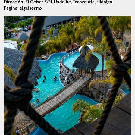
Dirección: El Geiser S/N, Uxdejhe, Tecozautla, Hidalgo.
Página:
elgeiser.mx