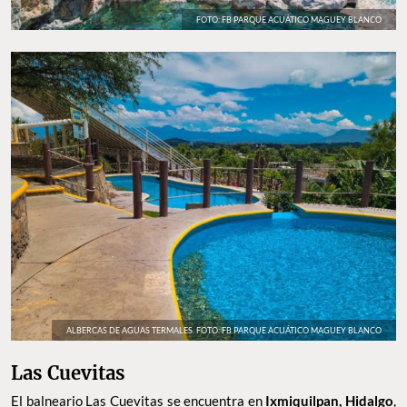
FOTO: FB PARQUE ACUÁTICO MAGUEY BLANCO
ALBERCAS DE AGUAS TERMALES. FOTO: FB PARQUE ACUÁTICO MAGUEY BLANCO
Las Cuevitas
El balneario Las Cuevitas se encuentra en
Ixmiquilpan,
Hidalgo
,