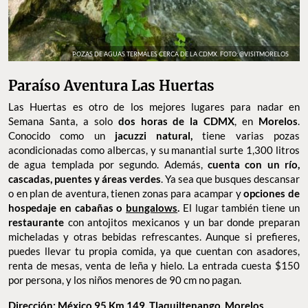
POZAS DE AGUAS TERMALES CERCA DE LA CDMX. FOTO: @VISITMORELOS
Paraíso Aventura Las Huertas
Las Huertas es otro de los mejores lugares para nadar en
Semana Santa, a solo
dos horas de la CDMX
, en
Morelos
.
Conocido como un
jacuzzi natural,
tiene varias pozas
acondicionadas como albercas, y su manantial surte 1,300 litros
de agua templada por segundo. Además,
cuenta con un río,
cascadas, puentes y áreas verdes
. Ya sea que busques descansar
o en plan de aventura, tienen zonas para acampar y
opciones de
hospedaje en cabañas o
bungalows
.
El lugar también tiene un
restaurante
con antojitos mexicanos y un bar donde preparan
micheladas y otras bebidas refrescantes. Aunque si prefieres,
puedes llevar tu propia comida, ya que cuentan con asadores,
renta de mesas, venta de leña y hielo. La entrada cuesta $150
por persona, y los niños menores de 90 cm no pagan.
Dirección: México 95 Km 149, Tlaquiltenango, Morelos