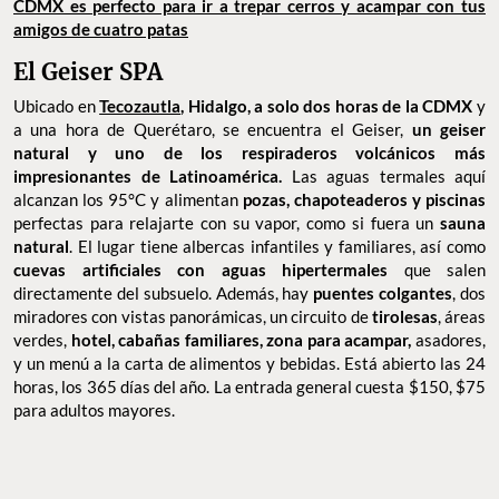
CDMX es perfecto para ir a trepar cerros y acampar con tus
amigos de cuatro patas
El Geiser SPA
Ubicado en
Tecozautla
, Hidalgo, a solo dos horas de la CDMX
y
a una hora de Querétaro, se encuentra el Geiser,
un geiser
natural y uno de los respiraderos volcánicos más
impresionantes de Latinoamérica.
Las aguas termales aquí
alcanzan los 95°C y alimentan
pozas, chapoteaderos y piscinas
perfectas para relajarte con su vapor, como si fuera un
sauna
natural
. El lugar tiene albercas infantiles y familiares, así como
cuevas artificiales con aguas hipertermales
que salen
directamente del subsuelo. Además, hay
puentes colgantes
, dos
miradores con vistas panorámicas, un circuito de
tirolesas
, áreas
verdes,
hotel, cabañas familiares, zona para acampar,
asadores,
y un menú a la carta de alimentos y bebidas. Está abierto las 24
horas, los 365 días del año. La entrada general cuesta $150, $75
para adultos mayores.