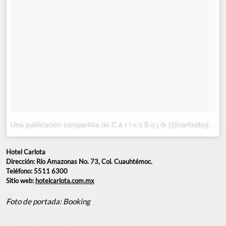
Una publicación compartida de C a r l o s B o j ☕ (@carloslboj)
el
F
Hotel Carlota
Dirección: Río Amazonas No. 73, Col. Cuauhtémoc.
Teléfono: 5511 6300
Sitio web:
hotelcarlota.com.mx
Foto de portada: Booking