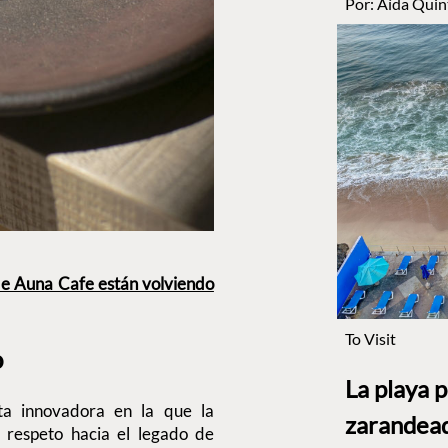
Por:
Aída Quin
 de Auna Cafe están volviendo
To Visit
o
La playa 
a innovadora en la que la
zarandead
y respeto hacia el legado de