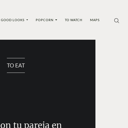
GOOD LOOKS
POPCORN
TO WATCH
MAPS
TO EAT
on tu pareja en