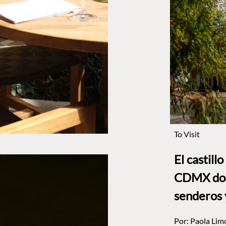
To Visit
El castill
CDMX dond
senderos 
Por:
Paola Lim