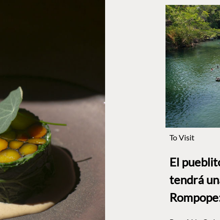
To Visit
El puebli
tendrá un
Rompope: 