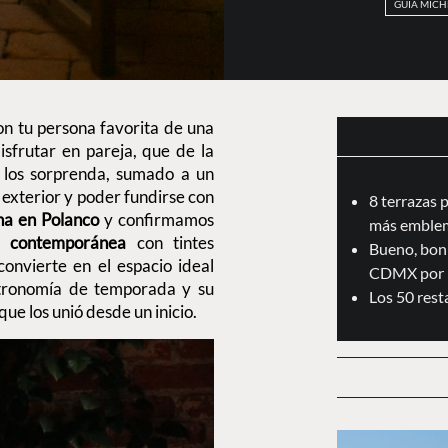
GUIA MICH
on tu persona favorita de una
sfrutar en pareja, que de la
los sorprenda, sumado a un
exterior y poder fundirse con
8 terrazas 
a en Polanco
y confirmamos
más emblem
a contemporánea
con tintes
Bueno, boni
convierte en el espacio ideal
CDMX por 
stronomía de temporada y su
Los 50 res
ue los unió desde un inicio.