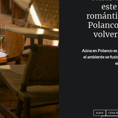
este
románti
Polanco
volve
Aúna en Polanco es 
el ambiente se fus
e
AUNA
CENA 