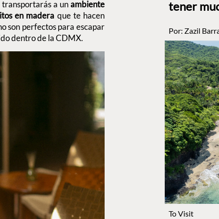
 transportarás a un
ambiente
tener muc
sitos en madera
que te hacen
no son perfectos para escapar
Por:
Zazil Barr
rdido dentro de la CDMX.
To Visit