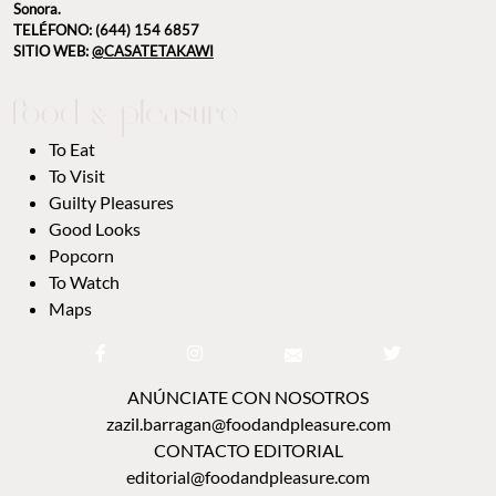
Sonora.
TELÉFONO: (644) 154 6857
SITIO WEB:
@CASATETAKAWI
To Eat
To Visit
Guilty Pleasures
Good Looks
Popcorn
To Watch
Maps
ANÚNCIATE CON NOSOTROS
zazil.barragan@foodandpleasure.com
CONTACTO EDITORIAL
editorial@foodandpleasure.com