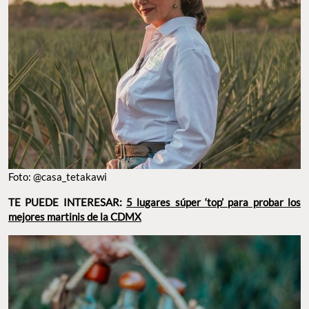
Foto: @casa_tetakawi
TE PUEDE INTERESAR:
5 lugares súper ‘top’ para probar los
mejores martinis de la CDMX