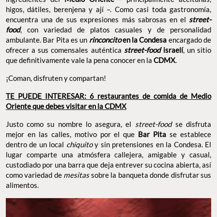
higos, dátiles, berenjena y ají –. Como casi toda gastronomía,
encuentra una de sus expresiones más sabrosas en el
street-
food
, con variedad de platos casuales y de personalidad
ambulante. Bar Pita es un
rinconcito
en la Condesa
encargado de
ofrecer a sus comensales auténtica
street-food
israelí
, un sitio
que definitivamente vale la pena conocer en la
CDMX
.
¡Coman, disfruten y compartan!
TE PUEDE INTERESAR: 6 restaurantes de comida de Medio
Oriente que debes visitar en la CDMX
Justo como su nombre lo asegura, el
street-food
se disfruta
mejor en las calles, motivo por el que
Bar Pita
se establece
dentro de un local
chiquito
y sin pretensiones en la Condesa. El
lugar comparte una atmósfera callejera, amigable y casual,
custodiado por una barra que deja entrever su cocina abierta, así
como variedad de
mesitas
sobre la banqueta donde disfrutar sus
alimentos.