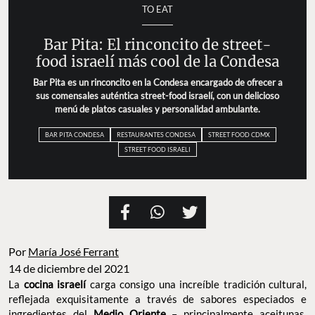
TO EAT
Bar Pita: El rinconcito de street-
food israelí más cool de la Condesa
Bar Pita es un rinconcito en la Condesa encargado de ofrecer a
sus comensales auténtica street-food israelí, con un delicioso
menú de platos casuales y personalidad ambulante.
BAR PITA CONDESA
RESTAURANTES CONDESA
STREET FOOD CDMX
STREET FOOD ISRAELI
Por
María José Ferrant
14 de diciembre del 2021
La
cocina israelí
carga consigo una increíble tradición cultural,
reflejada exquisitamente a través de sabores especiados e
ingredientes del
Medio Oriente
– principalmente aceitunas,