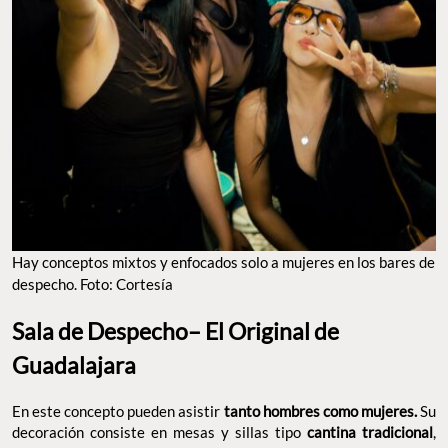
HAY CONCEPTOS MIXTOS Y ENFOCADOS SOLO A MUJERES EN LOS BARES DE
DESPECHO. FOTO: CORTESÍA
Sala de Despecho– El Original de Guadalajara
En este concepto pueden asistir
tanto hombres como mujeres.
Su decoración consiste en mesas y sillas tipo
cantina
, con mensajes por todos sitios que aluden al
tradicional
despecho y paredes con fotos de parejas famosas que
terminaron –como Belinda y Nodal o Shakira y Piqué–. En el
lugar podrás pedir
como
entradas y platillos para compartir
guacamole con cecina, gorditas de chicharrón, aguachiles y
más. Su sucursal principal –y la más exitosa, con fila