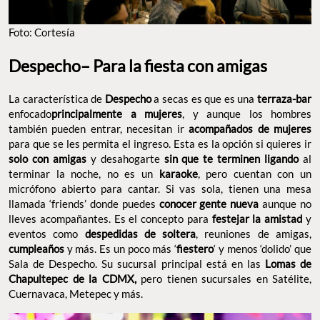
La característica de
a secas es que es una
Despecho
terraza-
enfocado
, y aunque los hombres
bar
principalmente a mujeres
también pueden entrar, necesitan ir
acompañados de mujeres
para que se les permita el ingreso. Esta es la opción si quieres ir
y desahogarte
al
solo con amigas
sin que te terminen ligando
terminar la noche, no es un
, pero cuentan con un
karaoke
micrófono abierto para cantar. Si vas sola, tienen una mesa
llamada ‘friends’ donde puedes
aunque no
conocer gente nueva
lleves acompañantes. Es el concepto para
y
festejar la amistad
eventos como
, reuniones de amigas,
despedidas de soltera
y más. Es un poco más ‘
‘ y menos ‘dolido’
cumpleaños
fiestero
que Sala de Despecho. Su sucursal principal está en las
Lomas
pero tienen sucursales en
de Chapultepec de la CDMX,
Satélite, Cuernavaca, Metepec y más.