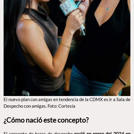
EL NUEVO PLAN CON AMIGAS EN TENDENCIA DE LA CDMX ES IR A SALA DE
DESPECHO CON AMIGAS. FOTO: CORTESÍA
¿Cómo nació este concepto?
El concepto de bares de despecho
nació en enero del 2024 en
con
que abrió
Guadalajara
,
la original ‘Sala de Despecho’
durante el mes de julio y que rápidamente fue replicada en once