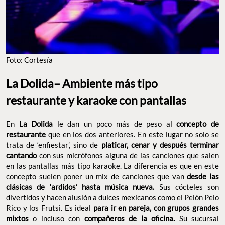
La Dolida– Ambiente más tipo restaurante y
karaoke con pantallas
En
le dan un poco más de peso al
La Dolida
concepto de
que en los dos anteriores. En este lugar no solo se
restaurante
trata de ‘enfiestar’, sino de
platicar, cenar y después terminar
con sus micrófonos alguna de las canciones que
cantando
salen en las pantallas más tipo karaoke. La diferencia es que en
este concepto suelen poner un mix de canciones que van
desde
Sus cócteles
las clásicas de ‘ardidos’ hasta música nueva.
son divertidos y hacen alusión a dulces mexicanos como el
Pelón Pelo Rico y los Frutsi. Es ideal
para ir en pareja, con
o incluso con
grupos grandes mixtos
compañeros de la
Su sucursal principal está en la avenida
–con
oficina.
Palmas
una vista espectacular– pero también tiene sede en la
.
Nápoles