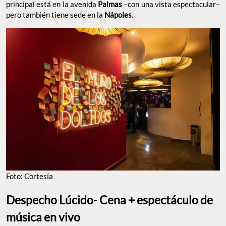
FOTO: CORTESÍA
Despecho Lúcido- Cena + espectáculo de música en
vivo
Si lo tuyo lo tuyo no es precisamente cantar, entonces esta es la
alternativa que menos presión te pondrá. Se trata de un
‘live
que hace referencia a las
restaurant’
noches elegantes de la
con un ambiente más
que el resto
Época Dorada,
sofisticado
de los conceptos. La
y suele haber más peso
música es en vivo
en los
y no tanto en que los comensales canten,
espectáculos
ya que
El código de vestimenta es mucho
no hay karaoke libre.
más
y es perfecto para ir en pareja a una
formal
cena
con grupos de amigos que buscan
en un
romántica,
comer rico
lugar con buena música sin tirar tanto ‘hate’. Es
y su
mixto