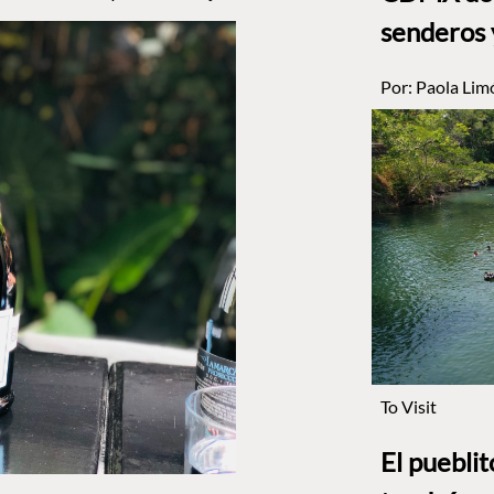
senderos 
Por:
Paola Lim
To Visit
El puebli