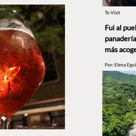
To Visit
Fui al pu
panadería
más acog
Por:
Elena Egui