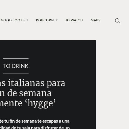
GOOD LOOKS
POPCORN
TO WATCH
MAPS
TO DRINK
s italianas para
in de semana
mente ‘hygge’
e tu fin de semana te escapas a una
didad de tu sala para disfrutar de un