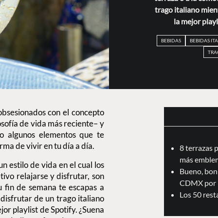
trago italiano mie
la mejor playl
BEBIDAS
BEBIDAS IT
TRA
obsesionados con el concepto
osofía de vida más reciente– y
go algunos elementos que te
ma de vivir en tu día a día.
8 terrazas 
más emblem
un estilo de vida en el cual los
Bueno, boni
vo relajarse y disfrutar, son
CDMX por 
u fin de semana te escapas a
Los 50 res
disfrutar de un trago italiano
or playlist de Spotify. ¿Suena