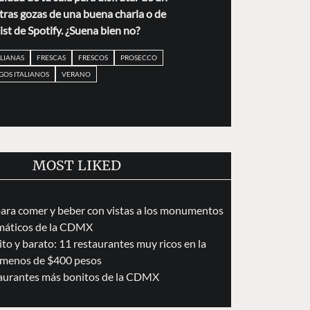
ntras gozas de una buena charla o de
ist de Spotify. ¿Suena bien no?
ALIANAS
FRESCAS
FRESCOS
PROSECCO
GOS ITALIANOS
VERANO
MOST LIKED
para comer y beber con vistas a los monumentos
áticos de la CDMX
to y barato: 11 restaurantes muy ricos en la
menos de $400 pesos
taurantes más bonitos de la CDMX