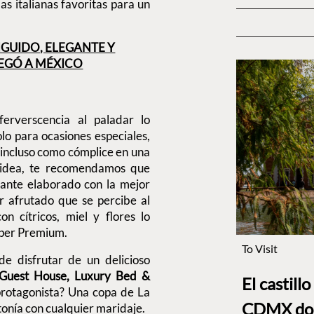
s italianas favoritas para un
NGUIDO, ELEGANTE Y
EGÓ A MÉXICO
erverscencia al paladar lo
lo para ocasiones especiales,
 incluso como cómplice en una
a idea, te recomendamos que
gante elaborado con la mejor
r afrutado que se percibe al
on cítricos, miel y flores lo
uper Premium.
To Visit
e disfrutar de un delicioso
 Guest House, Luxury Bed &
El castill
protagonista? Una copa de La
CDMX dond
tonía con cualquier maridaje.