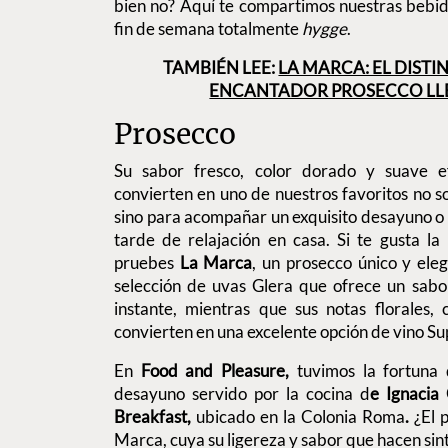
bien no? Aquí te compartimos nuestras bebida
fin de semana totalmente
hygge
.
TAMBIÉN LEE:
LA MARCA: EL DISTI
ENCANTADOR PROSECCO LL
Prosecco
Su sabor fresco, color dorado y suave ef
convierten en uno de nuestros favoritos no so
sino para acompañar un exquisito desayuno o
tarde de relajación en casa. Si te gusta l
pruebes
La Marca
, un prosecco único y ele
selección de uvas Glera que ofrece un sabo
instante, mientras que sus notas florales, c
convierten en una excelente opción de vino S
En
Food and Pleasure,
tuvimos la fortuna d
desayuno servido por la cocina d
e Ignacia
Breakfast,
ubicado en la Colonia Roma
.
¿El 
Marca, cuya su ligereza y sabor que hacen sin