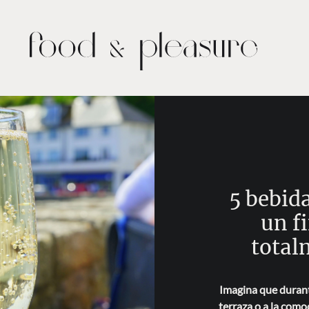
5 bebida
un f
total
Imagina que durant
terraza o a la como