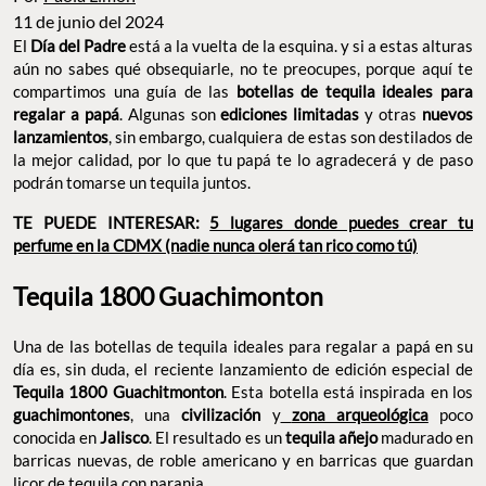
11 de junio del 2024
El
Día del Padre
está a la vuelta de la esquina. y si a estas alturas
aún no sabes qué obsequiarle, no te preocupes, porque aquí te
compartimos una guía de las
botellas de tequila ideales para
regalar a papá
. Algunas son
ediciones limitadas
y otras
nuevos
lanzamientos
, sin embargo, cualquiera de estas son destilados de
la mejor calidad, por lo que tu papá te lo agradecerá y de paso
podrán tomarse un tequila juntos.
TE PUEDE INTERESAR:
5 lugares donde puedes crear tu
perfume en la CDMX (nadie nunca olerá tan rico como tú)
Tequila 1800 Guachimonton
Una de las botellas de tequila ideales para regalar a papá en su
día es, sin duda, el reciente lanzamiento de edición especial de
Tequila 1800 Guachitmonton
. Esta botella está inspirada en los
guachimontones
, una
civilización
y
zona arqueológica
poco
conocida en
Jalisco
. El resultado es un
tequila añejo
madurado en
barricas nuevas, de roble americano y en barricas que guardan
licor de tequila con naranja.