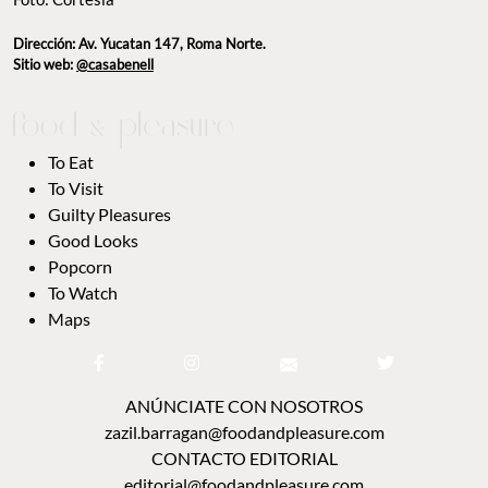
Dirección: Av. Yucatan 147, Roma Norte.
Sitio web:
@casabenell
To Eat
To Visit
Guilty Pleasures
Good Looks
Popcorn
To Watch
Maps
ANÚNCIATE CON NOSOTROS
zazil.barragan@foodandpleasure.com
CONTACTO EDITORIAL
editorial@foodandpleasure.com