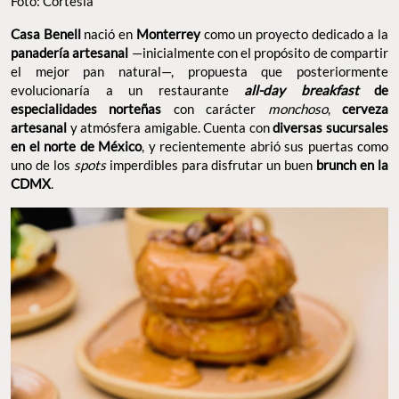
Foto: Cortesía
Casa Benell
nació en
Monterrey
como un proyecto dedicado a la
panadería artesanal
—inicialmente con el propósito de compartir
el mejor pan natural—, propuesta que posteriormente
evolucionaría a un restaurante
all-day breakfast
de
especialidades norteñas
con carácter
monchoso
,
cerveza
artesanal
y atmósfera amigable. Cuenta con
diversas sucursales
en el norte de México
, y recientemente abrió sus puertas como
uno de los
spots
imperdibles para disfrutar un buen
brunch en la
CDMX
.