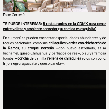
Foto: Cortesía
TE PUEDE INTERESAR:
8 restaurantes en la CDMX para cenar
entre velitas y ambiente acogedor (su comida es exquisita)
En su menú se pueden encontrar especialidades abundantes y de
toques nacionales, como sus
chilaquiles verdes con chicharrón de
la Ramos
, su
croque norteño
—con huevo estrellado, salsa
bechamel, queso Chihuahua y barbacoa de res—, o su ya famosa
bomba —
concha
de vainilla
rellena de chilaquiles
rojos con pollo,
frijol negro, aguacate y queso panela—.