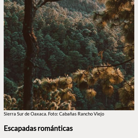
SIERRA SUR DE OAXACA. FOTO: CABAÑAS RANCHO VIEJO
Escapadas románticas
Por supuesto,
Cabañas Rancho Viejo
ya es un destino ideal para
un viaje en pareja, pero lo es aún más con los
paquetes
románticos
que ofrecen para hacer de su estancia todavía más
especial. Desde
decoración con velas y pétalos de rosas
, hasta
ramos de flores, botellas de vino tinto y una
cena romántica
para