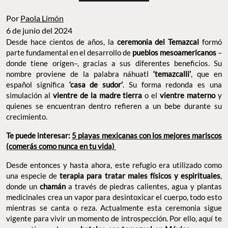
Por
Paola Limón
6 de junio del 2024
Desde hace cientos de años, la
ceremonia del Temazcal
formó
parte fundamental en el desarrollo de
pueblos mesoamericanos
–
donde tiene origen–, gracias a sus diferentes beneficios. Su
nombre proviene de la palabra náhuatl
‘temazcalli’
, que en
español significa
‘casa de sudor’
. Su forma redonda es una
simulación al
vientre de la madre tierra
o el
vientre materno
y
quienes se encuentran dentro refieren a un bebe durante su
crecimiento.
Te puede interesar:
5 playas mexicanas con los mejores mariscos
(comerás como nunca en tu vida)
Desde entonces y hasta ahora, este refugio era utilizado como
una especie de
terapia para tratar males físicos y espirituales
,
donde un
chamán
a través de piedras calientes, agua y plantas
medicinales crea un vapor para desintoxicar el cuerpo, todo esto
mientras se canta o reza. Actualmente esta ceremonia sigue
vigente para vivir un momento de introspección. Por ello, aquí te