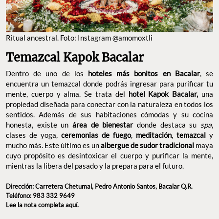
Ritual ancestral. Foto: Instagram @amomoxtli
Temazcal Kapok Bacalar
​​Dentro de uno de los
hoteles más bonitos en Bacalar
, se
encuentra un temazcal donde podrás ingresar para purificar tu
mente, cuerpo y alma. Se trata del
hotel Kapok Bacalar,
una
propiedad diseñada para conectar con la naturaleza en todos los
sentidos. Además de sus habitaciones cómodas y su cocina
honesta, existe un
área de bienestar
donde destaca su
spa
,
clases de yoga,
ceremonias de fuego
,
meditación
,
temazcal
y
mucho más. Este último es un
albergue de sudor tradicional
maya
cuyo propósito es desintoxicar el cuerpo y purificar la mente,
mientras la libera del pasado y la prepara para el futuro.
Dirección: Carretera Chetumal, Pedro Antonio Santos, Bacalar Q.R.
Teléfono: 983 332 9649
Lee la nota completa
aquí
.