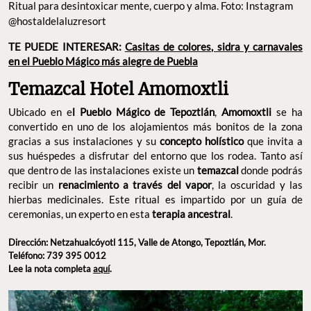
Ritual para desintoxicar mente, cuerpo y alma. Foto: Instagram
@hostaldelaluzresort
TE PUEDE INTERESAR:
Casitas de colores, sidra y carnavales
en el Pueblo Mágico más alegre de Puebla
Temazcal Hotel Amomoxtli
Ubicado en e
l Pueblo Mágico de Tepoztlán
,
Amomoxtli
se ha
convertido en uno de los alojamientos más bonitos de la zona
gracias a sus instalaciones y su
concepto holístico
que invita a
sus huéspedes a disfrutar del entorno que los rodea. Tanto así
que dentro de las instalaciones existe un
temazcal
donde podrás
recibir un
renacimiento a través del vapor
, la oscuridad y las
hierbas medicinales. Este ritual es impartido por un guía de
ceremonias, un experto en esta
terapia ancestral
.
Dirección: Netzahualcóyotl 115, Valle de Atongo, Tepoztlán, Mor.
Teléfono: 739 395 0012
Lee la nota completa
aquí
.