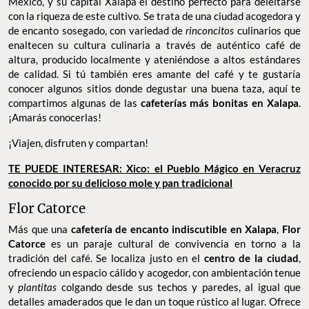
México, y su capital Xalapa el destino perfecto para deleitarse
con la riqueza de este cultivo. Se trata de una ciudad acogedora y
de encanto sosegado, con variedad de
rinconcitos
culinarios que
enaltecen su cultura culinaria a través de auténtico café de
altura, producido localmente y ateniéndose a altos estándares
de calidad. Si tú también eres amante del café y te gustaría
conocer algunos sitios donde degustar una buena taza, aquí te
compartimos algunas de las
cafeterías más bonitas en Xalapa
.
¡Amarás conocerlas!
¡Viajen, disfruten y compartan!
TE PUEDE INTERESAR: Xico: el Pueblo Mágico en Veracruz
conocido por su delicioso mole y pan tradicional
Flor Catorce
Más que una
cafetería de encanto indiscutible en Xalapa
,
Flor
Catorce
es un paraje cultural de convivencia en torno a la
tradición del café. Se localiza justo en el
centro de la ciudad
,
ofreciendo un espacio cálido y acogedor, con ambientación tenue
y
plantitas
colgando desde sus techos y paredes, al igual que
detalles amaderados que le dan un toque rústico al lugar. Ofrece