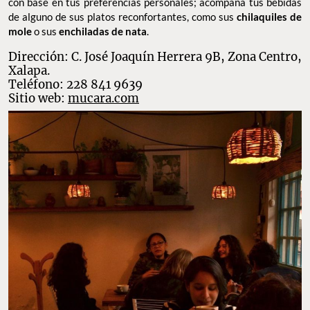
con base en tus preferencias personales; acompaña tus bebidas
de alguno de sus platos reconfortantes, como sus
chilaquiles de
mole
o sus
enchiladas de nata
.
Dirección: C. José Joaquín Herrera 9B, Zona Centro,
Xalapa.
Teléfono: 228 841 9639
Sitio web:
mucara.com