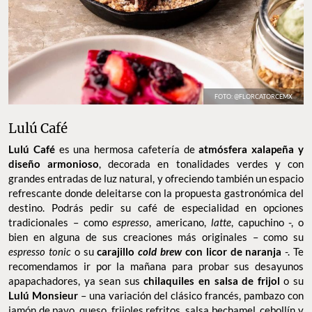
FOTO: @FLORCATORCEMX
Lulú Café
Lulú Café
es una hermosa cafetería de
atmósfera xalapeña y
diseño armonioso
, decorada en tonalidades verdes y con
grandes entradas de luz natural, y ofreciendo también un espacio
refrescante donde deleitarse con la propuesta gastronómica del
destino. Podrás pedir su café de especialidad en opciones
tradicionales – como
espresso
, americano,
latte
, capuchino -, o
bien en alguna de sus creaciones más originales – como su
espresso tonic
o su
carajillo
cold brew
con licor de naranja
-. Te
recomendamos ir por la mañana para probar sus desayunos
apapachadores, ya sean sus
chilaquiles en salsa de frijol
o su
Lulú Monsieur
– una variación del clásico francés, pambazo con
jamón de pavo, queso, frijoles refritos, salsa bechamel, cebollín y