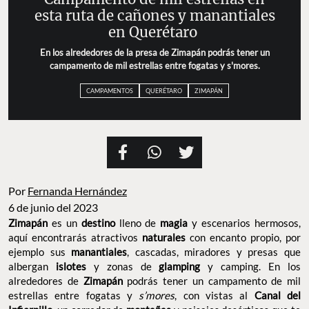
esta ruta de cañones y manantiales
en Querétaro
En los alrededores de la presa de Zimapán podrás tener un
campamento de mil estrellas entre fogatas y s'mores.
CAMPAMENTOS
QUERÉTARO
ZIMAPÁN
Por
Fernanda Hernández
6 de junio del 2023
Zimapán
es un
destino
lleno de
magia
y escenarios hermosos,
aquí encontrarás atractivos
naturales
con encanto propio, por
ejemplo sus
manantiales
, cascadas, miradores y presas que
albergan
islotes
y zonas de
glamping
y camping. En los
alrededores de
Zimapán
podrás tener un campamento de mil
estrellas entre fogatas y
s’mores
, con vistas al
Canal del