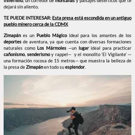
Infiernillo
, un corredor de
montañas
y paisajes desérticos que te
dejará sin aliento.
TE PUEDE INTERESAR:
Esta presa está escondida en un antiguo
pueblo minero cerca de la CDMX
Zimapán
es un
Pueblo Mágico
ideal para los amantes de los
deportes
de aventura, ya que cuenta con diversas formaciones
naturales como
Los Mármoles
—un
lugar
ideal para practicar
cañonismo
,
senderismo
y rappel— y el monolito ‘El Vigilante’ —
una formación rocosa de 15 metros— que muestra la belleza de
la presa de
Zimapán
en todo su
esplendor
.