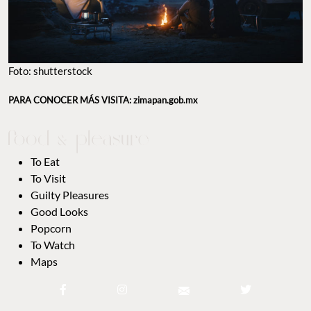
Foto: shutterstock
PARA CONOCER MÁS VISITA: zimapan.gob.mx
To Eat
To Visit
Guilty Pleasures
Good Looks
Popcorn
To Watch
Maps