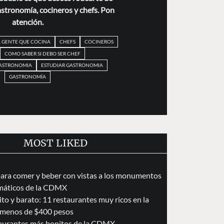
stronomía, cocineros y chefs. Pon
atención.
A GENTE QUE COCINA
CHEFS
COCINEROS
COMO SABER SI DEBO SER CHEF
GASTRONOMIA
ESTUDIAR GASTRONOMIA
GASTRONOMÍA
MOST LIKED
para comer y beber con vistas a los monumentos
áticos de la CDMX
to y barato: 11 restaurantes muy ricos en la
menos de $400 pesos
taurantes más bonitos de la CDMX