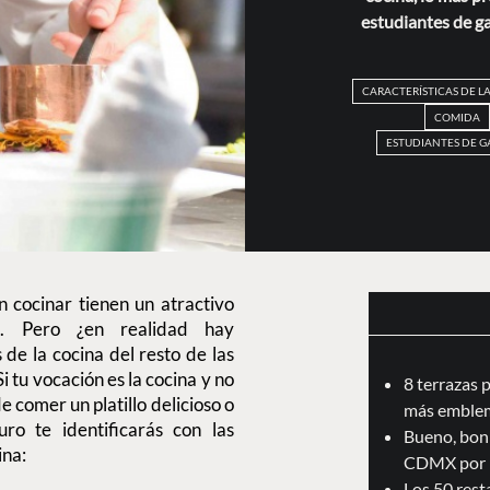
estudiantes de ga
CARACTERÍSTICAS DE L
COMIDA
ESTUDIANTES DE 
 cocinar tienen un atractivo
es. Pero ¿en realidad hay
 de la cocina del resto de las
 tu vocación es la cocina y no
8 terrazas 
e comer un platillo delicioso o
más emblem
ro te identificarás con las
Bueno, boni
ina:
CDMX por 
Los 50 res