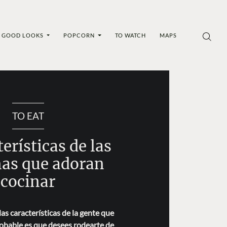
GOOD LOOKS
POPCORN
TO WATCH
MAPS
TO EAT
terísticas de las
as que adoran
cocinar
as características de la gente que
robable es que desees rodearte de