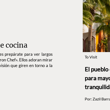
e cocina
ces prepárate para ver largos
To Visit
ron Chef». Ellos adoran mirar
isión que giren en torno a la
El pueblo
para mayo
tranquili
Por:
Zazil Barr