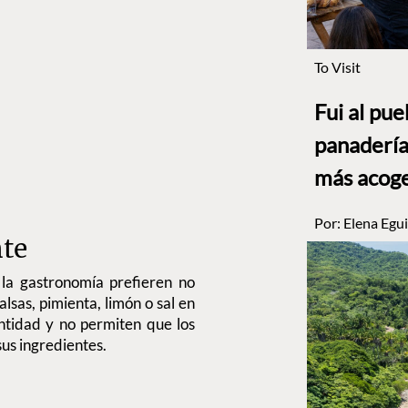
To Visit
Fui al pu
panadería
más acog
Por:
Elena Egui
nte
 la gastronomía prefieren no
lsas, pimienta, limón o sal en
antidad y no permiten que los
us ingredientes.