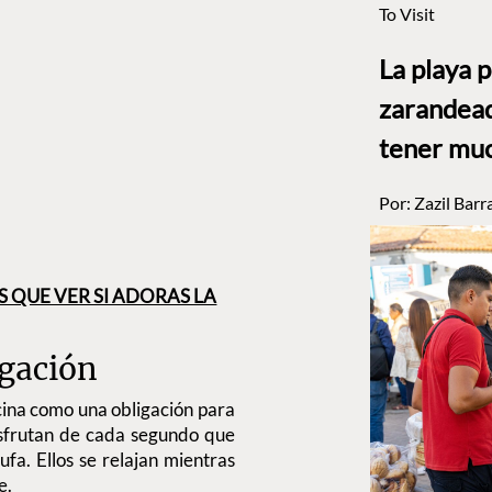
To Visit
La playa 
zarandead
tener muc
Por:
Zazil Barr
S QUE VER SI ADORAS LA
igación
cina como una obligación para
isfrutan de cada segundo que
ufa. Ellos se relajan mientras
e.