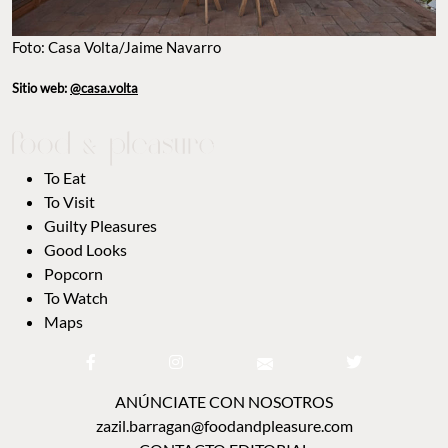
Foto: Casa Volta/Jaime Navarro
Sitio web:
@casa.volta
To Eat
To Visit
Guilty Pleasures
Good Looks
Popcorn
To Watch
Maps
ANÚNCIATE CON NOSOTROS
zazil.barragan@foodandpleasure.com