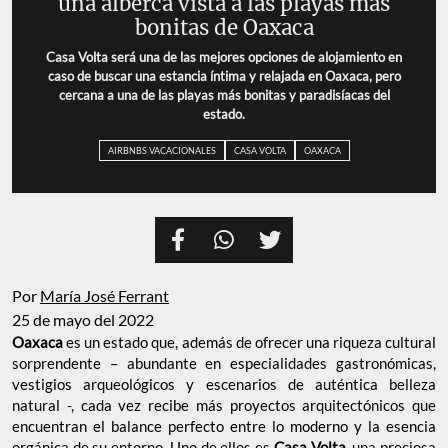
una alberca vista a las playas más
bonitas de Oaxaca
Casa Volta será una de las mejores opciones de alojamiento en
caso de buscar una estancia íntima y relajada en Oaxaca, pero
cercana a una de las playas más bonitas y paradisíacas del
estado.
AIRBNBS VACACIONALES
CASA VOLTA
OAXACA
Por
María José Ferrant
25 de mayo del 2022
Oaxaca
es un estado que, además de ofrecer una riqueza cultural
sorprendente – abundante en especialidades gastronómicas,
vestigios arqueológicos y escenarios de auténtica belleza
natural -, cada vez recibe más proyectos arquitectónicos que
encuentran el balance perfecto entre lo moderno y la esencia
orgánica de su entorno. Uno de ellos es
Casa Volta
, una preciosa