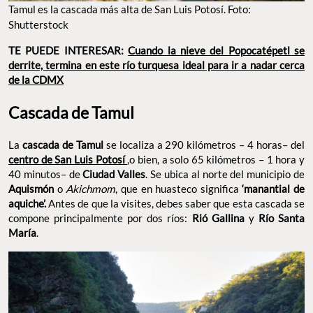
Tamul es la cascada más alta de San Luis Potosí. Foto:
Shutterstock
TE PUEDE INTERESAR:
Cuando la nieve del Popocatépetl se
derrite, termina en este río turquesa ideal para ir a nadar cerca
de la CDMX
Cascada de Tamul
La
cascada de Tamul
se localiza a 290 kilómetros – 4 horas– del
centro de San Luis Potosí
,o bien, a solo 65 kilómetros – 1 hora y
40 minutos– de
Ciudad Valles
. Se ubica al norte del municipio de
Aquismón
o
Akichmom
, que en huasteco significa
‘manantial de
aquiche’.
Antes de que la visites, debes saber que esta cascada se
compone principalmente por dos ríos:
Rió Gallina
y
Río Santa
María
.