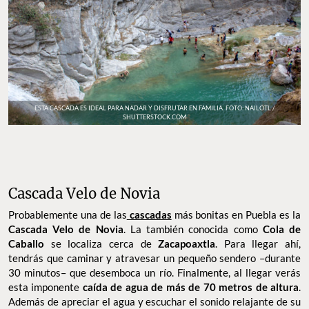
ESTA CASCADA ES IDEAL PARA NADAR Y DISFRUTAR EN FAMILIA. FOTO: NAILOTL /
SHUTTERSTOCK.COM
Cascada Velo de Novia
Probablemente una de las
cascadas
más bonitas en Puebla es la
Cascada Velo de Novia
. La también conocida como
Cola de
Caballo
se localiza cerca de
Zacapoaxtla
. Para llegar ahí,
tendrás que caminar y atravesar un pequeño sendero –durante
30 minutos– que desemboca un río. Finalmente, al llegar verás
esta imponente
caída de agua de más de 70 metros de altura
.
Además de apreciar el agua y escuchar el sonido relajante de su