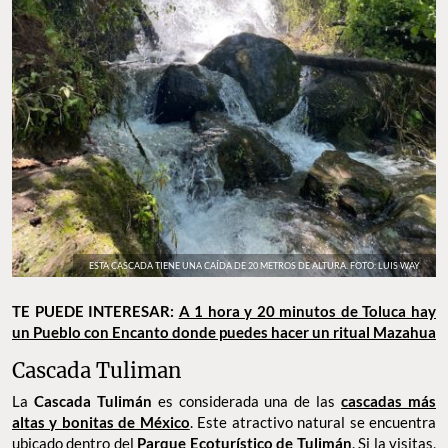
ESTA CASCADA TIENE UNA CAÍDA DE 20 METROS DE ALTURA. FOTO: LUIS WAY
TE PUEDE INTERESAR:
A 1 hora y 20 minutos de Toluca hay
un Pueblo con Encanto donde puedes hacer un ritual Mazahua
Cascada Tuliman
La
Cascada Tulimán
es considerada una de las
cascadas más
altas y bonitas de México
. Este atractivo natural se encuentra
ubicado dentro del
Parque Ecoturístico de Tulimán
. Si la visitas,