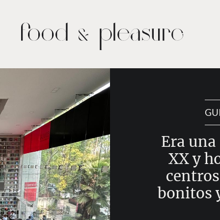
GU
Era una 
XX y ho
centros
bonitos 