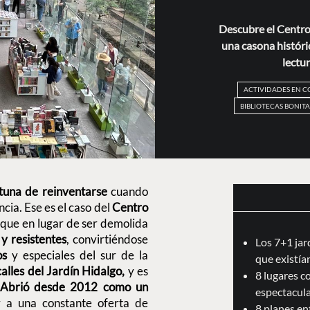
Descubre el Centro
una casona históric
lectur
ACTIVIDADES EN 
BIBLIOTECAS BONITA
rtuna de reinventarse
cuando
cia. Ese es el caso del
Centro
que en lugar de ser demolida
y resistentes
, convirtiéndose
Los 7+1 jar
os
y especiales del sur de la
que existían
alles del Jardín Hidalgo,
y es
8 lugares c
Abrió desde 2012 como un
espectacul
y a una constante oferta de
8 planes en