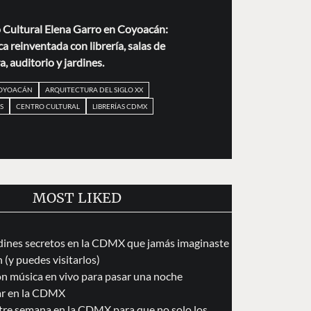
 Cultural Elena Garro en Coyoacán:
a reinventada con librería, salas de
a, auditorio y jardines.
COYOACÁN
ARQUITECTURA DEL SIGLO XX
S
CENTRO CULTURAL
LIBRERÍAS CDMX
MOST LIKED
dines secretos en la CDMX que jamás imaginaste
 (y puedes visitarlos)
on música en vivo para pasar una noche
ar en la CDMX
tre semana en la CDMX para que no solo los