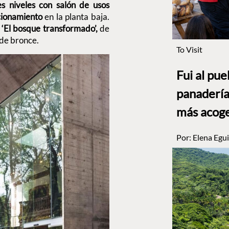
es niveles con salón de usos
acionamiento
en la planta baja.
a ‘El bosque transformado’,
de
 de bronce.
To Visit
Fui al pu
panadería
más acog
Por:
Elena Egui