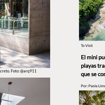
To Visit
El mini p
playas tr
ncreto. Foto: @arq911
que se co
Por:
Paola Lim