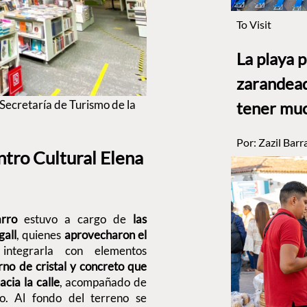
To Visit
La playa 
zarandead
 Secretaría de Turismo de la
tener muc
Por:
Zazil Barr
ntro Cultural Elena
arro
estuvo a cargo de
las
gall
, quienes
aprovecharon el
ntegrarla con elementos
no de cristal y concreto que
cia la calle
, acompañado de
io. Al fondo del terreno se