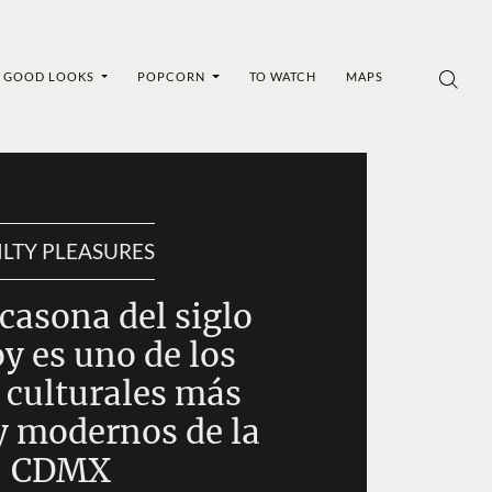
GOOD LOOKS
POPCORN
TO WATCH
MAPS
ILTY PLEASURES
casona del siglo
y es uno de los
 culturales más
y modernos de la
CDMX