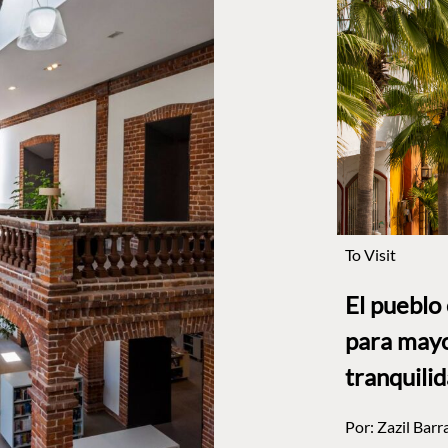
To Visit
El pueblo
para mayo
tranquili
Por:
Zazil Barr