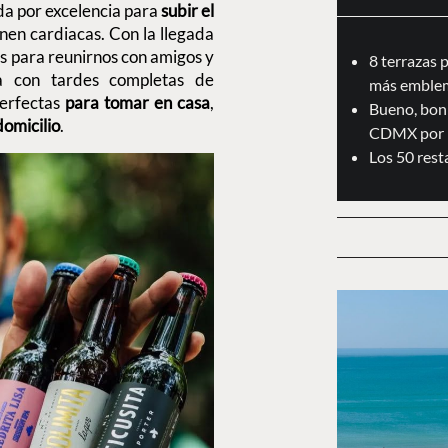
bida por excelencia para
subir el
nen cardiacas. Con la llegada
s para reunirnos con amigos y
8 terrazas 
a con tardes completas de
más emblem
erfectas
para tomar en casa
,
Bueno, boni
domicilio
.
CDMX por 
Los 50 res