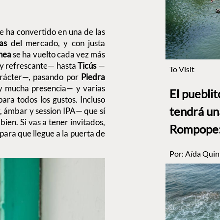
e ha convertido en una de las
as
del mercado, y con justa
ínea
se ha vuelto cada vez más
a y refrescante— hasta
Ticús
—
To Visit
arácter—, pasando por
Piedra
 y mucha presencia— y varias
El puebli
ara todos los gustos. Incluso
tendrá un
 ámbar y session IPA— que sí
bien. Si vas a tener invitados,
Rompope: 
para que llegue a la puerta de
Por:
Aída Quin