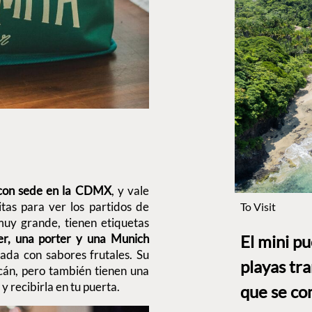
 con sede en la CDMX
, y vale
itas para ver los partidos de
To Visit
uy grande, tienen etiquetas
er, una porter y una Munich
El mini p
ada con sabores frutales. Su
playas tr
án, pero también tienen una
 recibirla en tu puerta.
que se co