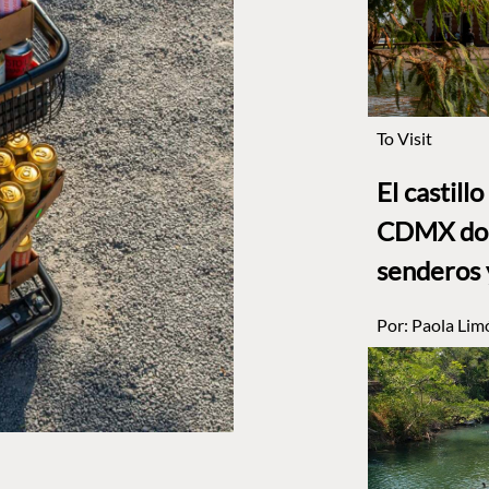
To Visit
El castill
CDMX dond
senderos 
Por:
Paola Lim