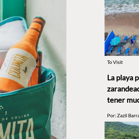
To Visit
La playa 
zarandead
tener muc
Por:
Zazil Barr