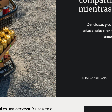
comparti
mientras
Deliciosas y co
artesanales mexic
emoc
CERVEZA ARTESANAL
ol
es una
cerveza
. Ya sea en el