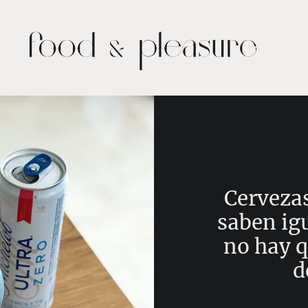
Cervezas
saben igu
no hay q
d