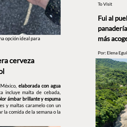
To Visit
Fui al pu
panadería
más acog
na opción ideal para
Por:
Elena Egui
ra cerveza
ol
 México,
elaborada con agua
ta incluye malta de cebada,
olor ámbar brillante y espuma
les y maltas caramelo con un
r la comida de la semana o la