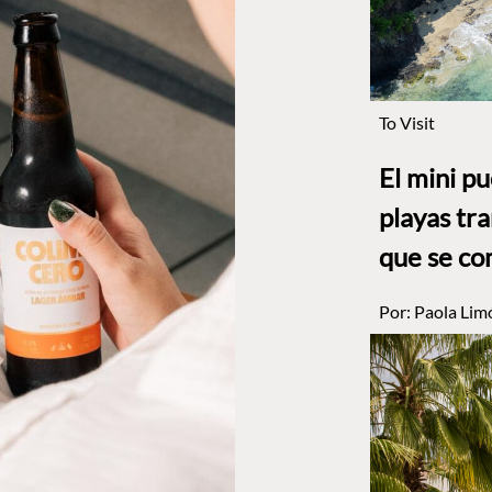
To Visit
El mini p
playas tr
que se co
Por:
Paola Lim