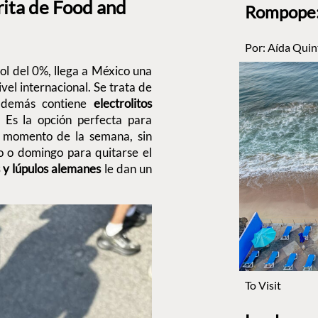
rita de Food and
Rompope: 
Por:
Aída Quin
ol del 0%, llega a México una
vel internacional. Se trata de
demás contiene
electrolitos
Es la opción perfecta para
r momento de la semana, sin
o o domingo para quitarse el
as y lúpulos alemanes
le dan un
To Visit