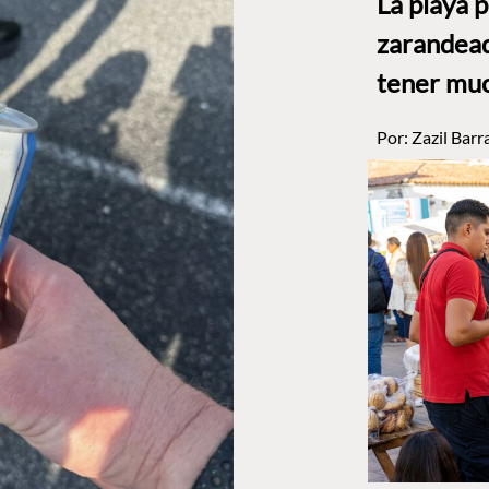
La playa 
zarandead
tener muc
Por:
Zazil Barr