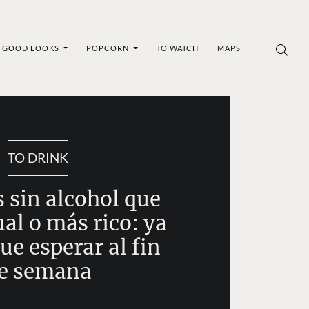
GOOD LOOKS
POPCORN
TO WATCH
MAPS
TO DRINK
 sin alcohol que
al o más rico: ya
ue esperar al fin
e semana