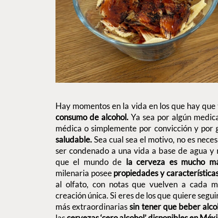
Hay momentos en la vida en los que hay que 
consumo de alcohol.
Ya sea por algún medica
médica o simplemente por convicción y por 
saludable.
Sea cual sea el motivo, no es necesa
ser condenado a una vida a base de agua y r
que el mundo de
la cerveza es mucho má
milenaria posee
propiedades y característica
al olfato, con notas que vuelven a cada 
creación única. Si eres de los que quiere segu
más extraordinarias
sin tener que beber alco
las
cervezas ‘cero alcohol’ disponibles en Méx