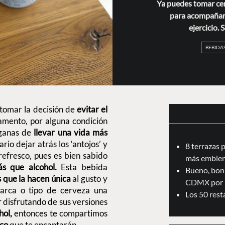
Ya puedes tomar ce
para acompañar 
ejercicio. 
BEBIDA
tomar la decisión de
evitar el
mento, por alguna condición
ganas de
llevar una vida más
rio dejar atrás los ‘antojos’ y
8 terrazas 
efresco, pues es bien sabido
más emblem
s que alcohol.
Esta bebida
Bueno, boni
s que la hacen única
al gusto y
CDMX por 
marca o tipo de cerveza una
Los 50 res
ir disfrutando de sus versiones
hol,
entonces te compartimos
ico
que te encantarán.