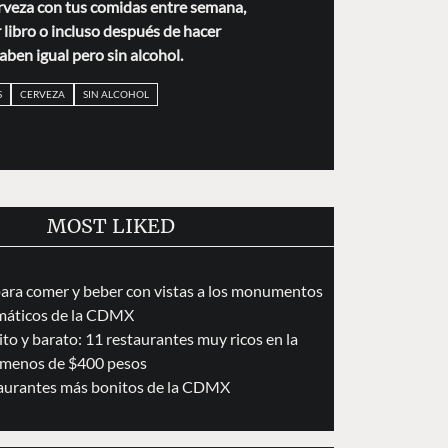
rveza con tus comidas entre semana,
libro o incluso después de hacer
Saben igual pero sin alcohol.
S
CERVEZA
SIN ALCOHOL
MOST LIKED
para comer y beber con vistas a los monumentos
áticos de la CDMX
to y barato: 11 restaurantes muy ricos en la
menos de $400 pesos
taurantes más bonitos de la CDMX