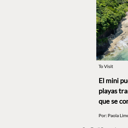
To Visit
El mini p
playas tr
que se co
Por:
Paola Lim