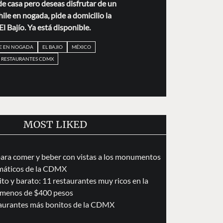
 de casa pero deseas disfrutar de un
ile en nogada, pide a domicilio la
l Bajío. Ya está disponible.
E EN NOGADA
EL BAJIO
MÉXICO
RESTAURANTES CDMX
MOST LIKED
para comer y beber con vistas a los monumentos
áticos de la CDMX
to y barato: 11 restaurantes muy ricos en la
menos de $400 pesos
taurantes más bonitos de la CDMX