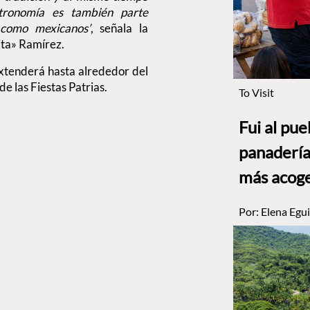
tronomía es también parte
 como mexicanos’
, señala la
ita» Ramírez.
extenderá hasta alrededor del
 las Fiestas Patrias.
To Visit
Fui al pu
panadería
más acog
Por:
Elena Egui