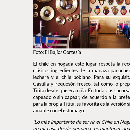
Foto: El Bajío/ Cortesía
El chile en nogada este lugar respeta la rece
clásicos ingredientes de la manaza panochera
lechera y el chile poblano. Para su exquis
Castilla y requesón fresco, tal como lo pre
Titita desde que era niña. En todas las sucurs
capeado o sin capear, de acuerdo a la pref
para la propia Titita, su favorita es la versión 
amable con el estómago.
‘Lo más importante de servir el Chile en No
en mi casa desde pequeña, es mantener una 