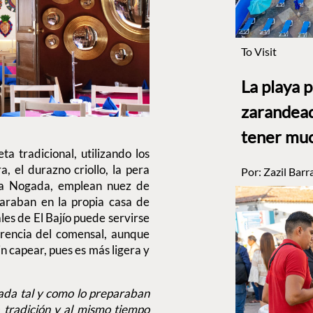
To Visit
La playa 
zarandead
tener muc
ta tradicional, utilizando los
, el durazno criollo, la pera
Por:
Zazil Barr
ita Nogada, emplean nuez de
paraban en la propia casa de
ales de El Bajío puede servirse
erencia del comensal, aunque
sin capear, pues es más ligera y
gada tal y como lo preparaban
tradición y al mismo tiempo