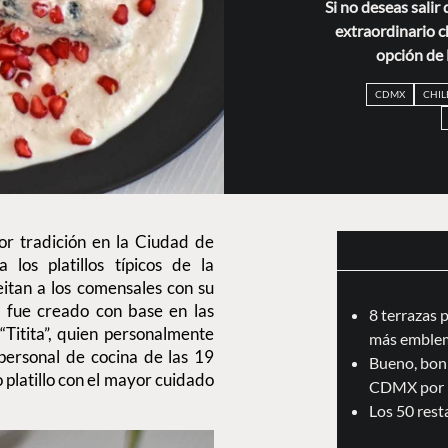
Si no deseas salir
extraordinario ch
opción de E
CDMX
CHIL
or tradición en la Ciudad de
los platillos típicos de la
eitan a los comensales con su
al fue creado con base en las
8 terrazas 
“Titita”, quien personalmente
más emblem
 personal de cocina de las 19
Bueno, boni
o platillo con el mayor cuidado
CDMX por 
Los 50 res