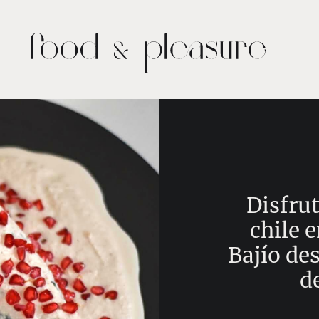
Disfrut
chile 
Bajío de
d