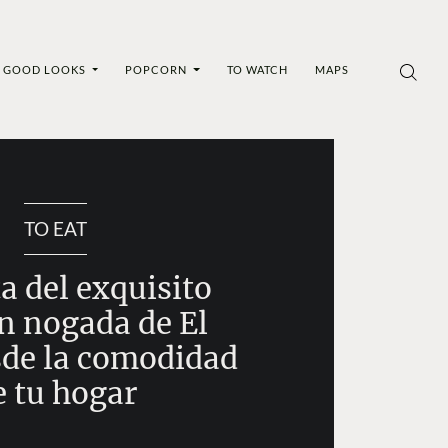
GOOD LOOKS
POPCORN
TO WATCH
MAPS
TO EAT
a del exquisito
en nogada de El
sde la comodidad
e tu hogar