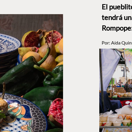
El puebli
tendrá un
Rompope: 
Por:
Aída Quin