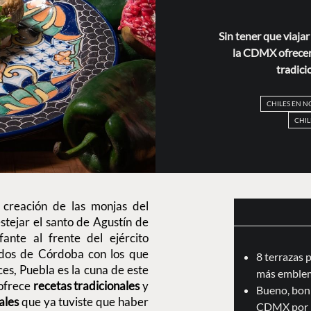
Sin tener que viaja
la CDMX ofrecen 
tradici
CHILES EN 
CHIL
 creación de las monjas del
stejar el santo de Agustín de
fante al frente del ejército
ados de Córdoba con los que
8 terrazas 
es, Puebla es la cuna de este
más emblem
ofrece
recetas tradicionales
y
Bueno, boni
ales
que ya tuviste que haber
CDMX por 