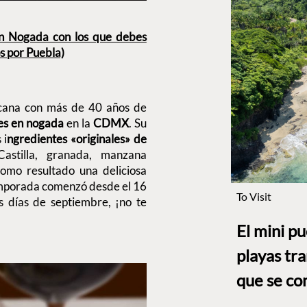
en Nogada con los que debes
s por Puebla)
icana con más de 40 años de
les en nogada
en la
CDMX
. Su
 i
ngredientes «originales»
de
astilla, granada, manzana
omo resultado una deliciosa
temporada comenzó desde el 16
To Visit
os días de septiembre, ¡no te
El mini p
playas tr
que se co