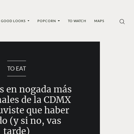
GOOD LOOKS
POPCORN
TO WATCH
MAPS
TO EAT
es en nogada más
nales de la CDMX
uviste que haber
o (y si no, vas
tarde)