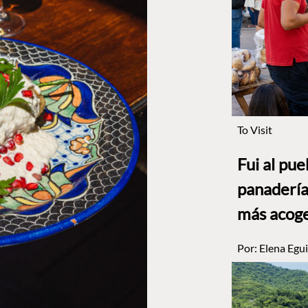
To Visit
Fui al pu
panadería
más acog
Por:
Elena Egui