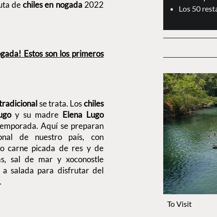
uta de
chiles en nogada
2022
Los 50 res
ogada! Estos son los primeros
tradicional
se trata. Los
chiles
ugo
y su madre
Elena Lugo
 temporada. Aquí se preparan
onal de nuestro país, con
eno carne picada de res y de
as, sal de mar y xoconostle
 a salada para disfrutar del
.
To Visit