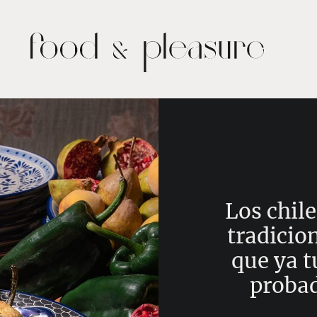
Los chil
tradicio
que ya t
probad