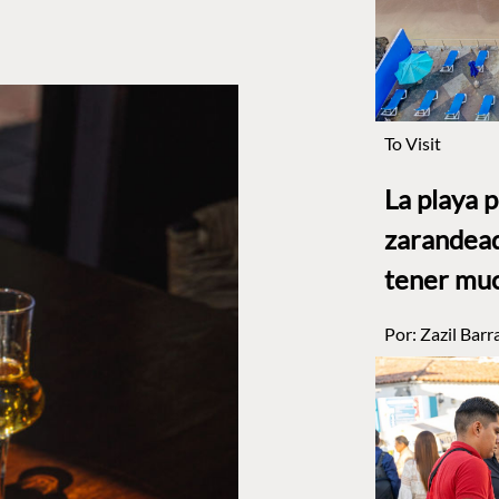
To Visit
La playa 
zarandead
tener muc
Por:
Zazil Barr