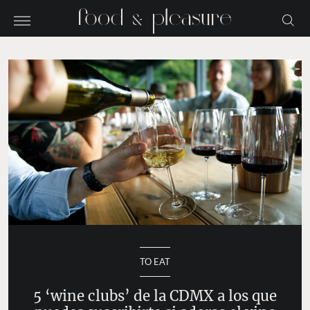
TO EAT
5 ‘wine clubs’ de la CDMX a los que