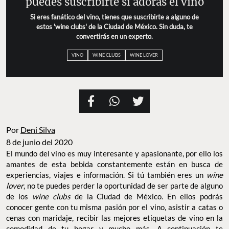
puedes suscribirte si adoras el vino
Si eres fanático del vino, tienes que suscribirte a alguno de
estos 'wine clubs' de la Ciudad de México. Sin duda, te
convertirás en un experto.
VINO
WINE CLUBS
WINE LOVER
Por
Deni Silva
8 de junio del 2020
El mundo del vino es muy interesante y apasionante, por ello los
amantes de esta bebida constantemente están en busca de
experiencias, viajes e información. Si tú también eres un
wine
lover
,
no te puedes perder la oportunidad de ser parte de alguno
de los
wine clubs
de la Ciudad de México. En ellos podrás
conocer gente con tu misma pasión por el vino, asistir a catas o
cenas con maridaje, recibir las mejores etiquetas de vino en la
comodidad de tu hogar y mucho más. A continuación te