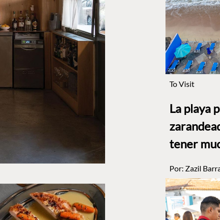
To Visit
La playa 
zarandead
tener muc
Por:
Zazil Barr