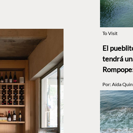
To Visit
El puebli
tendrá un
Rompope: 
Por:
Aída Quin