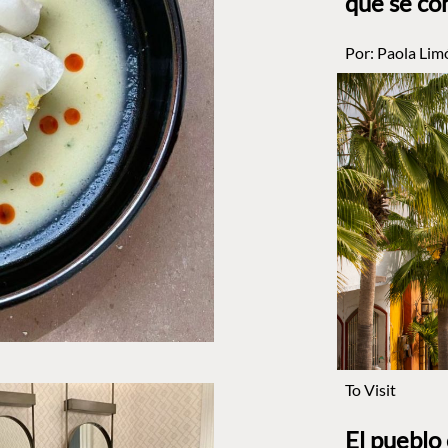
que se co
Por:
Paola Lim
To Visit
El pueblo