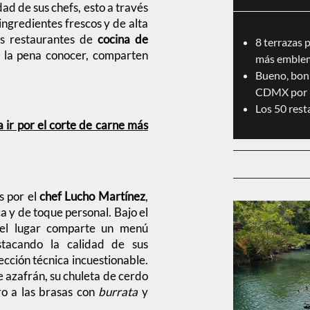
dad de sus chefs, esto a través
ingredientes frescos y de alta
os restaurantes de
cocina de
8 terrazas 
 la pena conocer, comparten
más emblem
Bueno, boni
CDMX por 
Los 50 res
r por el corte de carne más
s por el
chef Lucho Martínez
,
 y de toque personal. Bajo el
, el lugar comparte un menú
tacando la calidad de sus
cción técnica incuestionable.
 azafrán, su chuleta de cerdo
ro a las brasas con
burrata
y