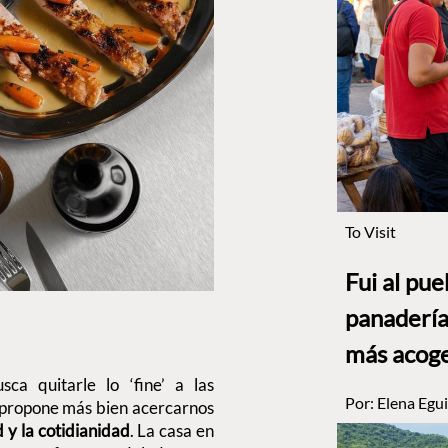
To Visit
Fui al pu
panadería
más acog
ca quitarle lo ‘fine’ a las
Por:
Elena Egui
y propone más bien acercarnos
 y la cotidianidad
. La casa en