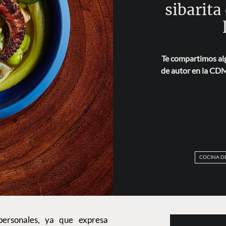
sibarita
Te compartimos alg
de autor en la CDM
COCINA D
ersonales, ya que expresa