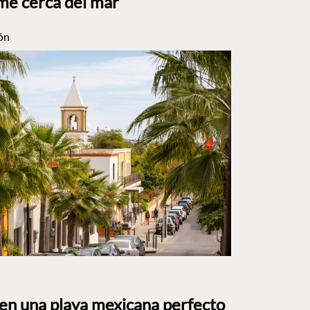
me cerca del mar
ón
 en una playa mexicana perfecto