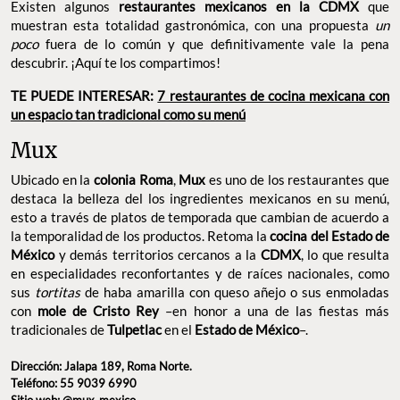
Existen algunos
restaurantes mexicanos en la CDMX
que
muestran esta totalidad gastronómica, con una propuesta
un
poco
fuera de lo común y que definitivamente vale la pena
descubrir. ¡Aquí te los compartimos!
TE PUEDE INTERESAR:
7 restaurantes de cocina mexicana con
un espacio tan tradicional como su menú
Mux
Ubicado en la
colonia Roma
,
Mux
es uno de los restaurantes que
destaca la belleza del los ingredientes mexicanos en su menú,
esto a través de platos de temporada que cambian de acuerdo a
la temporalidad de los productos. Retoma la
cocina del Estado de
México
y demás territorios cercanos a la
CDMX
, lo que resulta
en especialidades reconfortantes y de raíces nacionales, como
sus
tortitas
de haba amarilla con queso añejo o sus enmoladas
con
mole de Cristo Rey
–en honor a una de las fiestas más
tradicionales de
Tulpetlac
en el
Estado de México
–.
Dirección: Jalapa 189, Roma Norte.
Teléfono: 55 9039 6990
Sitio web:
@mux_mexico